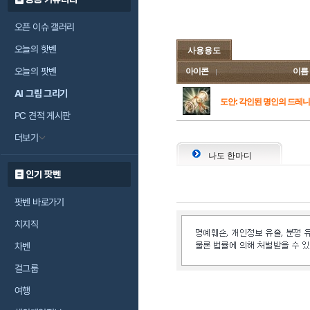
오픈 이슈 갤러리
오늘의 핫벤
사용용도
오늘의 팟벤
아이콘
이름
AI 그림 그리기
도안: 각인된 명인의 드레니
PC 견적 게시판
더보기
나도 한마디
인기 팟벤
팟벤 바로가기
치지직
차벤
걸그룹
여행