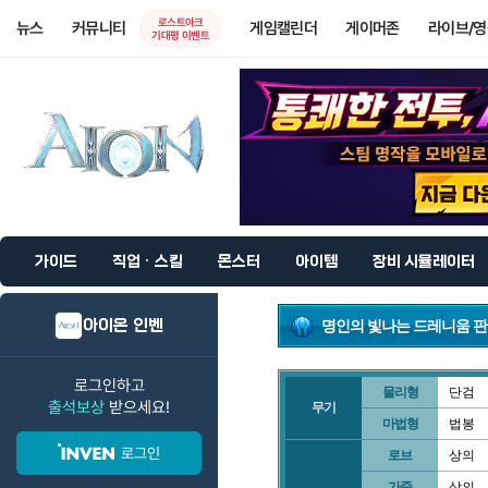
로스트아크
뉴스
커뮤니티
게임캘린더
게이머존
라이브/
기대평 이벤트
가이드
직업 · 스킬
몬스터
아이템
장비 시뮬레이터
아이온 인벤
명인의 빛나는 드레니움 판
로그인하고
물리형
단검
출석보상
받으세요!
무기
마법형
법봉
로그인
로브
상의
가죽
상의