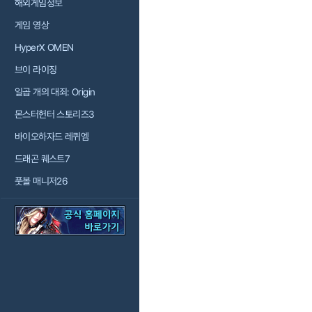
해외게임정보
게임 영상
HyperX OMEN
브이 라이징
일곱 개의 대죄: Origin
몬스터헌터 스토리즈3
바이오하자드 레퀴엠
드래곤 퀘스트7
풋볼 매니저26