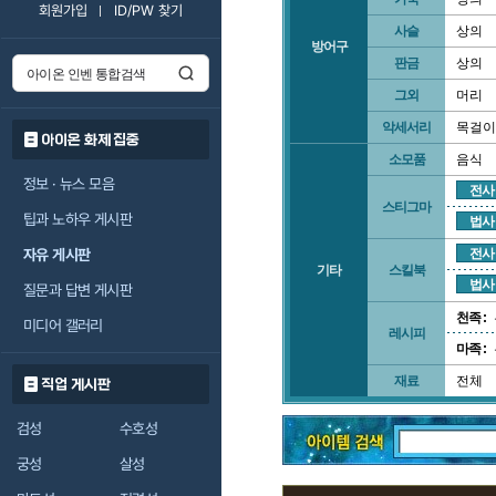
회원가입
ID/PW 찾기
사슬
상의
방어구
판금
상의
그외
머리
악세서리
목걸이
아이온 화제 집중
소모품
음식
정보 · 뉴스 모음
전사
스티그마
팁과 노하우 게시판
법사
자유 게시판
전사
기타
스킬북
법사
질문과 답변 게시판
천족 :
미디어 갤러리
레시피
마족 :
재료
전체
직업 게시판
검성
수호성
궁성
살성