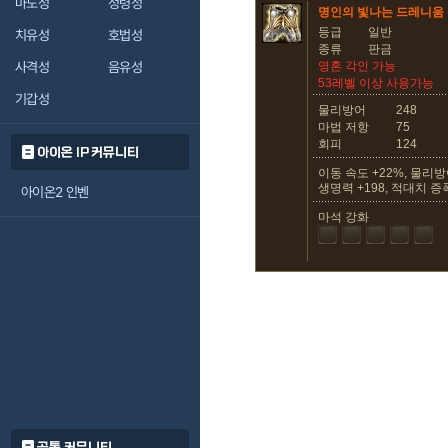
마도성
정령성
명인의 빛나는 드레니움 
등급
일반
치유성
호법성
종류
판금
사격성
음유성
영혼 각인 가능
53레벨 이상 사용가능
기갑성
물리방어
248
마법 저항
75
회피
124
아이온 IP 커뮤니티
이동 속도 +22%, 물리방어
생명력 +198, 적대치 증폭
아이온2 인벤
마석 강화
공통 커뮤니티