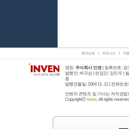
인벤 공식 미디어 파트너 및 제휴 파트너
회사소개
비즈니스
이
명칭:
주식회사 인벤
| 등록번호: 경기
발행인: 박규상 | 편집인: 강민우 |
발
층
발행연월일: 2004 11. 11 |
전화번호: 02 
인벤의 콘텐츠 및 기사는 저작권법의 
Copyrightⓒ
Inven.
All rights reserved