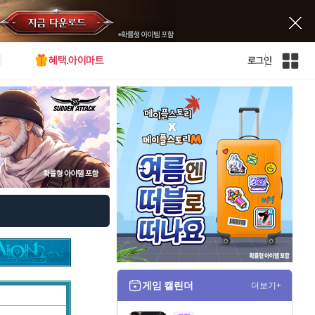
혜택.아이마트
로그인
인
벤
전
체
사
이
트
맵
게임 캘린더
더보기+