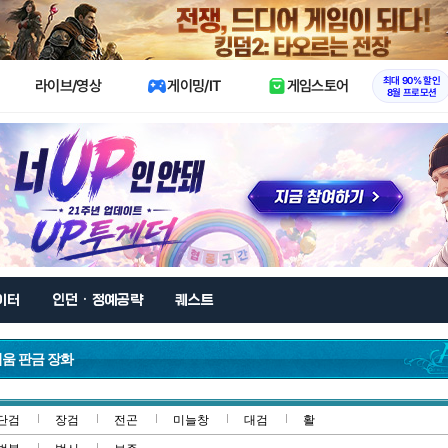
X
최대 90% 할인
라이브/영상
게이밍/IT
게임스토어
8월 프로모션
이터
인던 · 정예공략
퀘스트
움 판금 장화
단검
장검
전곤
미늘창
대검
활