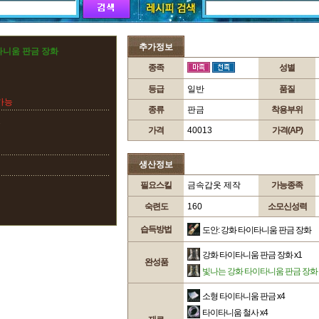
추가정보
타니움 판금 장화
종족
성별
등급
일반
품질
가능
종류
판금
착용부위
2
가격
40013
가격(AP)
생산정보
필요스킬
금속갑옷 제작
가능종족
숙련도
160
소모신성력
습득방법
도안: 강화 타이타니움 판금 장화
강화 타이타니움 판금 장화
x1
완성품
빛나는 강화 타이타니움 판금 장화
소형 타이타니움 판금
x4
타이타니움 철사
x4