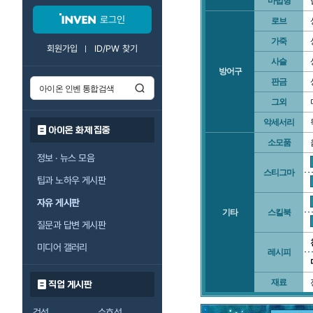
마법형
로그인
로브
가죽
회원가입
ID/PW 찾기
사슬
방어구
판금
그외
악세서리
아이온 화제 집중
소모품
정보 · 뉴스 모음
스티그마
팁과 노하우 게시판
자유 게시판
기타
스킬북
질문과 답변 게시판
미디어 갤러리
레시피
재료
직업 게시판
검성
수호성