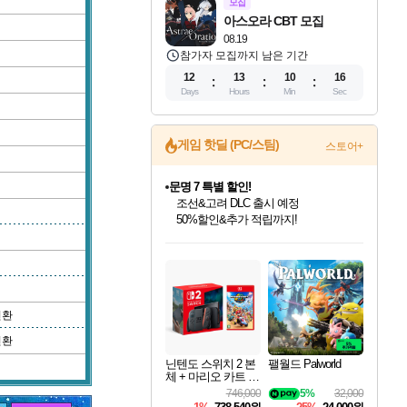
모집
아스오라 CBT 모집
08.19
참가자 모집까지 남은 기간
12
13
10
15
Days
Hours
Min
Sec
게임 핫딜 (PC/스팀)
스토어+
문명 7 특별 할인!
조선&고려 DLC 출시 예정
50%할인&추가 적립까지!
인벤게임즈 8월 특별 할인!
드래곤소드: 어웨이크닝 입점!
귀무자: 검의 길 예약 판매 중!
비스트 오브 리인카네이션 정식 출시!
커세어 코브 출시 기념 할인!
더 렐릭 퍼스트 가디언 정식 출시
베데스다 40주년 기념 할인 중!
마블 투혼 파이팅 소울즈 예약 판매 중!
캡콤 프렌차이즈 할인 진행 중!
캡콤 일부 상품 상시 할인
스타워즈 은하계 레이서
로블록스 기프트 카드 공식 입점
인기 퍼블리셔 모음!
스팀으로 만나는 드래곤소드!
10% 할인과
게임프릭 신작 IP
해적'섬'을 발전시키자!
설화x하드코어 액션!
베데스다의 명작들을
마블 히어로 총 출동&화려한 격투!
몬헌, 바하 등 인기 IP를
몬헌 와일즈 & 드래곤즈 도그마2
인벤게임즈에서 10% 추가 적립
Robux를 가장 안전하고
최대 90% 할인가를 만나보세요!
네이버혜택과 함께 만나보세요!
이니&베니 혜택까지!
네이버 혜택가와 함께 예약하세요!
할인&네이버혜택으로 만나보세요!
네이버페이 혜택과 만나보세요!
40주년 프로모션으로 만나보세요!
네이버 포인트 혜택까지!
할인가에 만나보세요!
일부 에디션 상시 할인!
혜택으로 예약 판매 중
편안하게 충전하세요
변환
변환
닌텐도 스위치 2 본
팰월드 Palworld
체 + 마리오 카트 월
드
746,000
5%
32,000