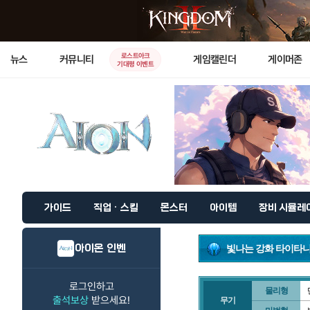
로스트아크
뉴스
커뮤니티
게임캘린더
게이머존
기대평 이벤트
가이드
직업 · 스킬
몬스터
아이템
장비 시뮬레
아이온 인벤
빛나는 강화 타이타니
로그인하고
물리형
출석보상
받으세요!
무기