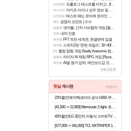
프롤로그 테스트를 마치고.. (feat. 리아)
리밋제로
아키츠 아키나 성우 정보 및 주요 필모
아스오라
테스트 때는 로비에 온라인 기능이 있는데
리밋제로
공명자 모먼트 | 수수
명조
넷마블, 신작 서브컬쳐 게임 [펄 인 블루] 티저 사이트 오픈
섭컬겜
내차 인증
차벤
FF7 외전 세계관, 완결편에 집결
해외겜
스위치2판 ‘몬헌 와일즈’, 30~40fps 목표 추정
해외겜
힐링 탐험 게임 Bearly Awesome 챕터 1 트레일러
PV
라이자 AI 채팅 RPG 게임 [RyzaChat: AI] 공개
섭컬겜
AI발 원가 압박, 메인보드값 오르나
해외겜
새로고침
핫딜
게시판
더보기+
23%할인!로지텍코리아 공식 G915 무선 게이밍 키보드 화이트, 갈축
[41,500 -> 22,800] Memzuoix 2.4ghz 초경량 저소음 무선마우스
43%할인!LG 32인치 이동식 스마트TV모니터 스탠드 세트 삼탠바이미 스탠바이미
[577,000 -> 341,050] TCL NXTPAPER 11 Plus 태블릿PC