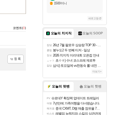
1500이니
새로고침
코멘트(
0
)
오늘의 치지직
오늘의 SOOP
26년 7월 팔로우 상승량 TOP 30 - 월간 치지직
잡담
봉누도2 두 번째 티저 - 일상
클립
2026 치지직 이리대회 오픈컵 안내
정보
초ㅇㅎ) 수녀 코스프레 제로투
ㅗㅜㅑ
삼식) 토요일에 vs한동숙 롤 내전 예정
등록
잡담
더보기+
오늘의 팟벤
오늘의 핫벤
슈로대Y 확장팩 업데이트 트레일러
PV
7년만에 가족여행을 다녀왔습니다.
여행
중국 CXMT, D램 매출 점유율 7%…글로벌 4위로 부상
해외겜
레벨업 능력치와 스킬의 상관관계
비스트