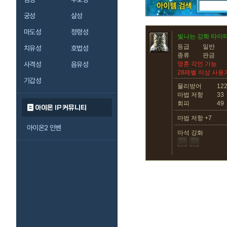
궁성
살성
마도성
정령성
빛나는 강화 타이
등급
일반
치유성
호법성
종류
판금
사격성
음유성
영혼 각인 가능
28레벨 이상 사용
기갑성
물리방어
12
마법 저항
33
회피
49
아이온 IP 커뮤니티
마법 저항 +7
아이온2 인벤
마석 강화