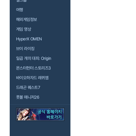
걸그룹
여행
해외게임정보
게임 영상
HyperX OMEN
브이 라이징
일곱 개의 대죄: Origin
몬스터헌터 스토리즈3
바이오하자드 레퀴엠
드래곤 퀘스트7
풋볼 매니저26