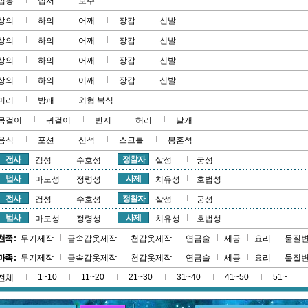
법봉
법서
보주
상의
하의
어깨
장갑
신발
상의
하의
어깨
장갑
신발
상의
하의
어깨
장갑
신발
상의
하의
어깨
장갑
신발
머리
방패
외형 복식
목걸이
귀걸이
반지
허리
날개
음식
포션
신석
스크롤
봉혼석
전사
정찰자
검성
수호성
살성
궁성
법사
사제
마도성
정령성
치유성
호법성
전사
정찰자
검성
수호성
살성
궁성
법사
사제
마도성
정령성
치유성
호법성
천족 :
무기제작
금속갑옷제작
천갑옷제작
연금술
세공
요리
물질
마족 :
무기제작
금속갑옷제작
천갑옷제작
연금술
세공
요리
물질
1~10
11~20
21~30
31~40
41~50
51~
전체