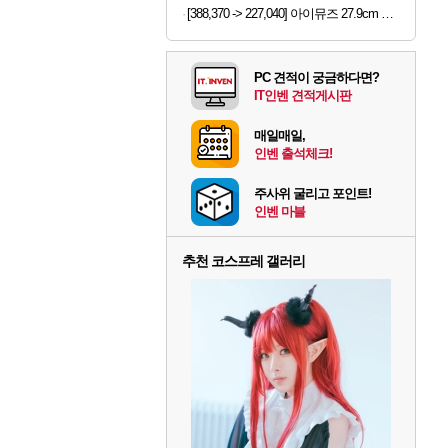
[388,370 -> 227,040] 아이뮤즈 27.9cm K11 태블릿
PC 견적이 궁금하다면?
IT인벤 견적게시판
매일매일,
인벤 출석체크!
주사위 굴리고 포인트!
인벤 마블
추천 코스프레 갤러리