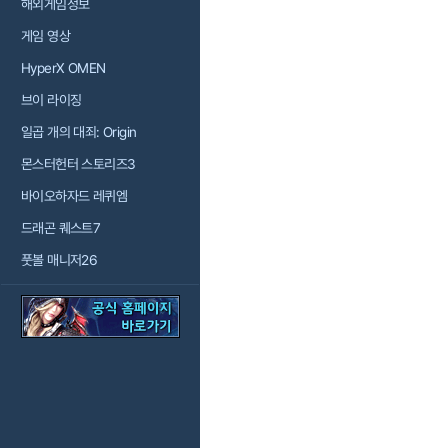
해외게임정보
게임 영상
HyperX OMEN
브이 라이징
일곱 개의 대죄: Origin
몬스터헌터 스토리즈3
바이오하자드 레퀴엠
드래곤 퀘스트7
풋볼 매니저26