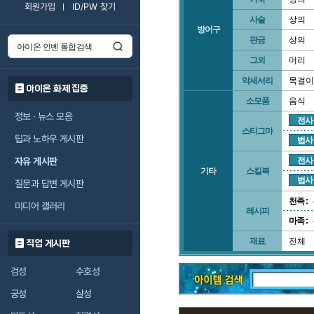
회원가입
ID/PW 찾기
사슬
상의
방어구
판금
상의
그외
머리
악세서리
목걸이
아이온 화제 집중
소모품
음식
정보 · 뉴스 모음
전사
스티그마
팁과 노하우 게시판
법사
자유 게시판
전사
기타
스킬북
법사
질문과 답변 게시판
천족 :
미디어 갤러리
레시피
마족 :
재료
전체
직업 게시판
검성
수호성
궁성
살성