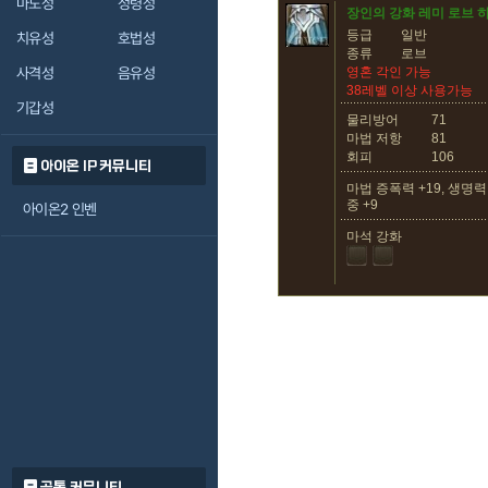
마도성
정령성
장인의 강화 레미 로브 
등급
일반
치유성
호법성
종류
로브
사격성
음유성
영혼 각인 가능
38레벨 이상 사용가능
기갑성
물리방어
71
마법 저항
81
회피
106
아이온 IP 커뮤니티
마법 증폭력 +19, 생명력 +
중 +9
아이온2 인벤
마석 강화
공통 커뮤니티