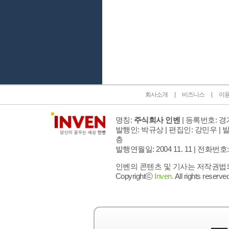
인벤 공식 미디어 파트너 및 제휴 파트너
회사소개
비즈니스
이
명칭:
주식회사 인벤
| 등록번호: 경기
발행인: 박규상 | 편집인: 강민우 |
발
층
발행연월일: 2004 11. 11 |
전화번호: 02 
인벤의 콘텐츠 및 기사는 저작권법의 
Copyrightⓒ
Inven.
All rights reserved