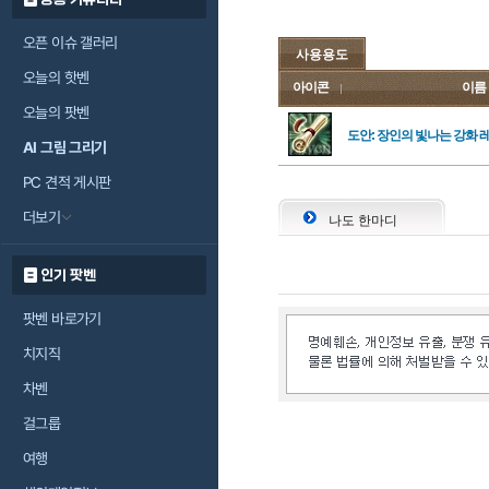
오픈 이슈 갤러리
사용용도
오늘의 핫벤
아이콘
이름
오늘의 팟벤
도안: 장인의 빛나는 강화 
AI 그림 그리기
PC 견적 게시판
더보기
나도 한마디
인기 팟벤
팟벤 바로가기
치지직
차벤
걸그룹
여행