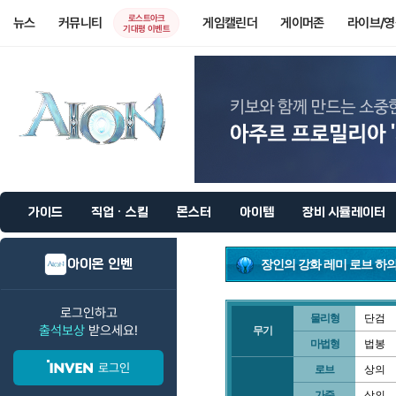
로스트아크
뉴스
커뮤니티
게임캘린더
게이머존
라이브/
기대평 이벤트
가이드
직업 · 스킬
몬스터
아이템
장비 시뮬레이터
아이온 인벤
장인의 강화 레미 로브 하
로그인하고
물리형
단검
출석보상
받으세요!
무기
마법형
법봉
로그인
로브
상의
가죽
상의