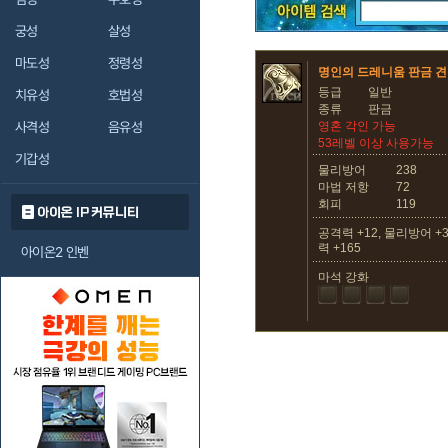
궁성
살성
마도성
정령성
명인의 드레니움 판금 
등급
일반
치유성
호법성
종류
판금
사격성
음유성
영혼 각인 가능
53레벨 이상 사용가능
기갑성
물리방어
238
마법 저항
72
회피
119
아이온 IP 커뮤니티
공격력 +12, 물리방어 +3
력 +165
아이온2 인벤
마석 강화