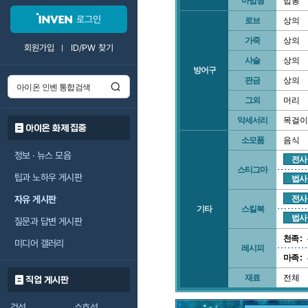
마법형
법봉
로그인
로브
상의
가죽
상의
회원가입
ID/PW 찾기
사슬
상의
방어구
판금
상의
그외
머리
악세서리
목걸이
아이온 화제 집중
소모품
음식
정보 · 뉴스 모음
전사
스티그마
팁과 노하우 게시판
법사
자유 게시판
전사
기타
스킬북
법사
질문과 답변 게시판
천족 :
미디어 갤러리
레시피
마족 :
재료
전체
직업 게시판
검성
수호성