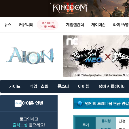
로스트아크
뉴스
커뮤니티
게임캘린더
게이머존
라이브/
기대평 이벤트
가이드
직업 · 스킬
몬스터
아이템
장비 시뮬레이터
아이온 인벤
명인의 드레니움 판금 견갑
로그인하고
물리형
단검
출석보상
받으세요!
무기