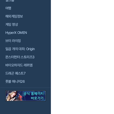
걸그룹
여행
해외게임정보
게임 영상
HyperX OMEN
브이 라이징
일곱 개의 대죄: Origin
몬스터헌터 스토리즈3
바이오하자드 레퀴엠
드래곤 퀘스트7
풋볼 매니저26