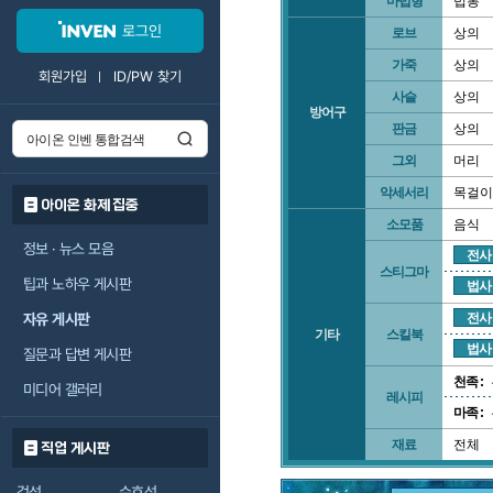
마법형
법봉
로그인
로브
상의
가죽
상의
회원가입
ID/PW 찾기
사슬
상의
방어구
판금
상의
그외
머리
악세서리
목걸이
아이온 화제 집중
소모품
음식
정보 · 뉴스 모음
전사
스티그마
팁과 노하우 게시판
법사
자유 게시판
전사
기타
스킬북
법사
질문과 답변 게시판
천족 :
미디어 갤러리
레시피
마족 :
재료
전체
직업 게시판
검성
수호성