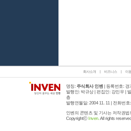
인벤 공식 미디어 파트너 및 제휴 파트너
회사소개
비즈니스
이
명칭:
주식회사 인벤
| 등록번호: 경기
발행인: 박규상 | 편집인: 강민우 |
발
층
발행연월일: 2004 11. 11 |
전화번호: 02 
인벤의 콘텐츠 및 기사는 저작권법의 
Copyrightⓒ
Inven.
All rights reserved