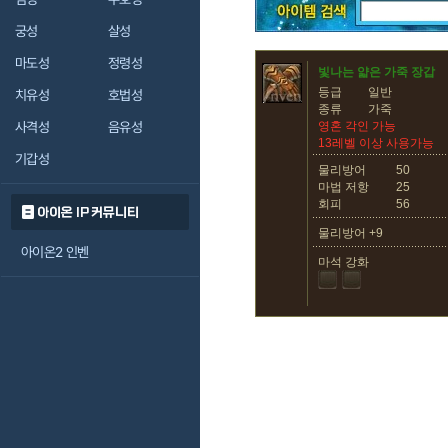
궁성
살성
마도성
정령성
빛나는 얇은 가죽 장갑
등급
일반
치유성
호법성
종류
가죽
사격성
음유성
영혼 각인 가능
13레벨 이상 사용가능
기갑성
물리방어
50
마법 저항
25
회피
56
아이온 IP 커뮤니티
물리방어 +9
아이온2 인벤
마석 강화