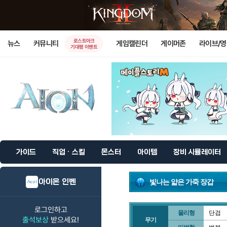
로스트아크
뉴스
커뮤니티
게임캘린더
게이머존
라이브/
기대평 이벤트
가이드
직업 · 스킬
몬스터
아이템
장비 시뮬레이터
아이온 인벤
빛나는 얇은 가죽 장갑
로그인하고
물리형
단검
출석보상
받으세요!
무기