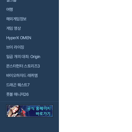
걸그룹
여행
해외게임정보
게임 영상
HyperX OMEN
브이 라이징
일곱 개의 대죄: Origin
몬스터헌터 스토리즈3
바이오하자드 레퀴엠
드래곤 퀘스트7
풋볼 매니저26