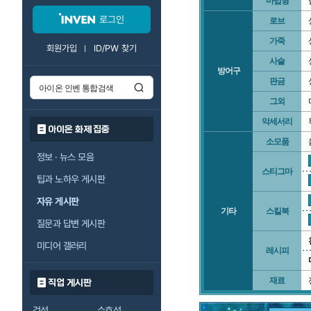
마법형
로그인
로브
가죽
회원가입
ID/PW 찾기
사슬
방어구
판금
그외
악세서리
아이온 화제 집중
소모품
정보 · 뉴스 모음
스티그마
팁과 노하우 게시판
자유 게시판
기타
스킬북
질문과 답변 게시판
미디어 갤러리
레시피
재료
직업 게시판
검성
수호성