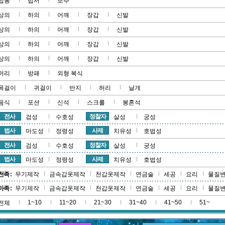
법봉
법서
보주
상의
하의
어깨
장갑
신발
상의
하의
어깨
장갑
신발
상의
하의
어깨
장갑
신발
상의
하의
어깨
장갑
신발
머리
방패
외형 복식
목걸이
귀걸이
반지
허리
날개
음식
포션
신석
스크롤
봉혼석
전사
정찰자
검성
수호성
살성
궁성
법사
사제
마도성
정령성
치유성
호법성
전사
정찰자
검성
수호성
살성
궁성
법사
사제
마도성
정령성
치유성
호법성
천족 :
무기제작
금속갑옷제작
천갑옷제작
연금술
세공
요리
물질
마족 :
무기제작
금속갑옷제작
천갑옷제작
연금술
세공
요리
물질
1~10
11~20
21~30
31~40
41~50
51~
전체