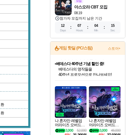
모집
아스오라 CBT 모집
08.19
참가자 모집까지 남은 기간
12
07
04
14
Days
Hours
Min
Sec
게임 핫딜 (PC/스팀)
스토어+
베데스다 40주년 기념 할인 중!
베데스다의 명작들을
40주년 프로모션으로 만나보세요!
인벤게임즈 8월 특별 할인!
드래곤소드: 어웨이크닝 입점!
문명 7 특별 할인!
귀무자: 검의 길 예약 판매 중!
비스트 오브 리인카네이션 정식 출시!
커세어 코브 출시 기념 할인!
더 렐릭 퍼스트 가디언 정식 출시
마블 투혼 파이팅 소울즈 예약 판매 중!
캡콤 프렌차이즈 할인 진행 중!
캡콤 일부 상품 상시 할인
스타워즈 은하계 레이서
로블록스 기프트 카드 공식 입점
인기 퍼블리셔 모음!
스팀으로 만나는 드래곤소드!
조선&고려 DLC 출시 예정
10% 할인과
게임프릭 신작 IP
해적'섬'을 발전시키자!
설화x하드코어 액션!
마블 히어로 총 출동&화려한 격투!
몬헌, 바하 등 인기 IP를
몬헌 와일즈 & 드래곤즈 도그마2
인벤게임즈에서 10% 추가 적립
Robux를 가장 안전하고
최대 90% 할인가를 만나보세요!
네이버혜택과 함께 만나보세요!
50%할인&추가 적립까지!
이니&베니 혜택까지!
네이버 혜택가와 함께 예약하세요!
할인&네이버혜택으로 만나보세요!
네이버페이 혜택과 만나보세요!
네이버 포인트 혜택까지!
할인가에 만나보세요!
일부 에디션 상시 할인!
혜택으로 예약 판매 중
편안하게 충전하세요
변환
변환
나 혼자만 레벨업
나 혼자만 레벨업
어라이즈 오버드라
어라이즈 오버드라
이브 디럭스 에디션
이브 Solo Leveling A
3,000
52,000
3,000
46,000
Solo Leveling Arise
rise