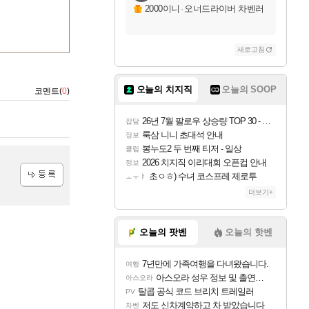
2000이니
·
오너드라이버 차벤러
새로고침
오늘의 치지직
오늘의 SOOP
코멘트(
0
)
26년 7월 팔로우 상승량 TOP 30 - 월간 치지직
잡담
룩삼 니니 초대석 안내
정보
봉누도2 두 번째 티저 - 일상
클립
2026 치지직 이리대회 오픈컵 안내
정보
초ㅇㅎ) 수녀 코스프레 제로투
ㅗㅜㅑ
등록
더보기+
오늘의 팟벤
오늘의 핫벤
7년만에 가족여행을 다녀왔습니다.
여행
아스오라 성우 정보 및 출연작 모음
아스오라
탈콥 공식 코드 브리치 트레일러
PV
저도 신차계약하고 차 받았습니다
차벤