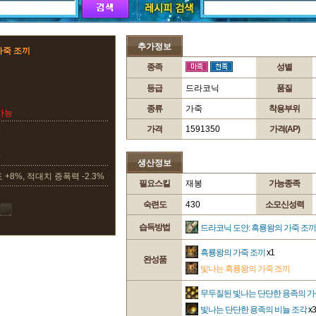
추가정보
가죽 조끼
종족
성별
등급
드라코닉
품질
종류
가죽
착용부위
가능
가격
1591350
가격(AP)
9
9
생산정보
 +8%, 적대치 증폭력 -2.3%
필요스킬
재봉
가능종족
숙련도
430
소모신성력
습득방법
드라코닉 도안: 흑룡왕의 가죽 조끼
흑룡왕의 가죽 조끼
x1
완성품
빛나는 흑룡왕의 가죽 조끼
무두질된 빛나는 단단한 용족의 가
빛나는 단단한 용족의 비늘 조각
x3