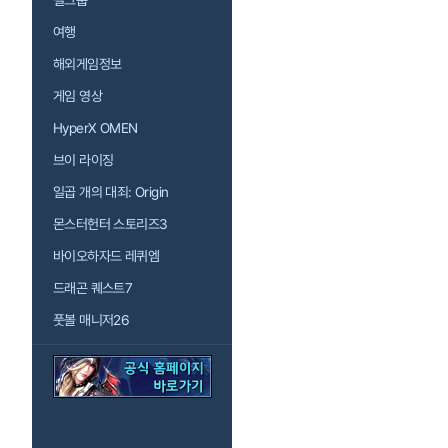
걸그룹
여행
해외게임정보
게임 영상
HyperX OMEN
브이 라이징
일곱 개의 대죄: Origin
몬스터헌터 스토리즈3
바이오하자드 레퀴엠
드래곤 퀘스트7
풋볼 매니저26