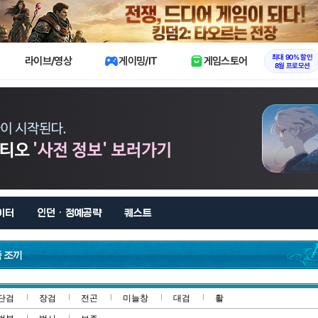
X
최대 90% 할인
라이브/영상
게이밍/IT
게임스토어
8월 프로모션
이터
인던 · 정예공략
퀘스트
 조끼
단검
장검
전곤
미늘창
대검
활