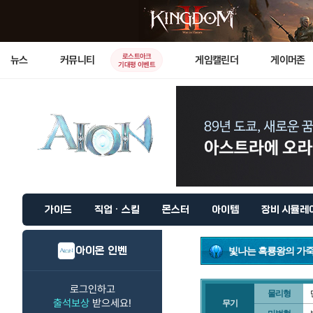
로스트아크
뉴스
커뮤니티
게임캘린더
게이머존
기대평 이벤트
가이드
직업 · 스킬
몬스터
아이템
장비 시뮬레
아이온 인벤
빛나는 흑룡왕의 가죽
로그인하고
물리형
출석보상
받으세요!
무기