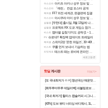
아키츠 아키나 성우 정보 및 주요 필모
아스오라
「에린」 컨셉 포스터 공개
아스오라
FF7 외전 세계관, 완결편에 집결
해외겜
아사쿠라 마이 성우 정보 및 주요 필모
아스오라
[무한대] 출시일, 8월 13일에 나오나
섭컬겜
프로젝트 RX 도쿄 게임쇼 참가 결정
섭컬겜
챕터별 길찾기/지도 공략 (1 ~ 12장)
비스트
슈로대Y 확장팩 업데이트 트레일러
PV
스위치2판 ‘몬헌 와일즈’, 30~40fps 목표 추정
해외겜
쿠를 먼저 보내서 기습하는 법
비스트
테스트 때는 로비에 온라인 기능이 있는데
리밋제로
새로고침
핫딜
게시판
더보기+
[또 국내최저가 ㅁㅊ] 청년국산 매운맛 굵은 고춧가루 1kg
[휘뚜루마뚜루 데일리백] 쉬블링로브 나일론 멀티 슬링백
[국내 최저가] 할리스 캡슐커피 시그니처 블렌드 10개입 x 10개
[43%] 도브 뷰티 너리싱 바디워시, 1L, 2개