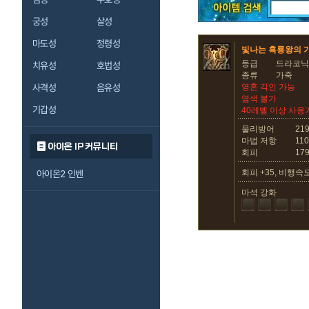
궁성
살성
마도성
정령성
빛나는 흑룡왕의 
등급
드라코닉
치유성
호법성
종류
가죽
사격성
음유성
영혼 각인 가능
염색 불가
기갑성
40레벨 이상 사용
물리방어
21
마법 저항
110
아이온 IP 커뮤니티
회피
17
회피 +35, 비행속도
아이온2 인벤
마석 강화