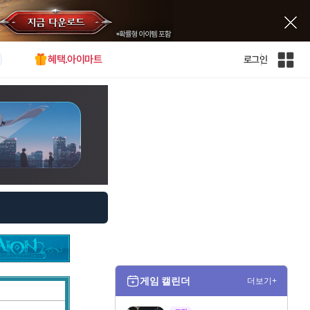
혜택.아이마트
로그인
인
벤
전
체
사
이
트
맵
게임 캘린더
더보기+