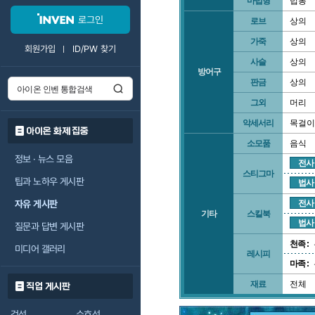
마법형
법봉
로그인
로브
상의
가죽
상의
회원가입
ID/PW 찾기
사슬
상의
방어구
판금
상의
그외
머리
악세서리
목걸이
아이온 화제 집중
소모품
음식
정보 · 뉴스 모음
전사
스티그마
팁과 노하우 게시판
법사
자유 게시판
전사
기타
스킬북
법사
질문과 답변 게시판
천족 :
미디어 갤러리
레시피
마족 :
재료
전체
직업 게시판
검성
수호성