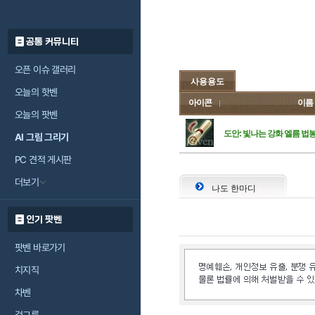
공통 커뮤니티
오픈 이슈 갤러리
사용용도
오늘의 핫벤
아이콘
이름
오늘의 팟벤
도안: 빛나는 강화 엘름 법
AI 그림 그리기
PC 견적 게시판
더보기
나도 한마디
인기 팟벤
팟벤 바로가기
치지직
차벤