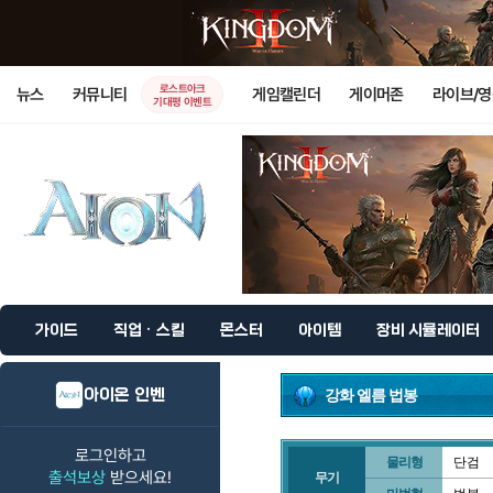
로스트아크
뉴스
커뮤니티
게임캘린더
게이머존
라이브/
기대평 이벤트
가이드
직업 · 스킬
몬스터
아이템
장비 시뮬레이터
아이온 인벤
강화 엘름 법봉
로그인하고
물리형
단검
출석보상
받으세요!
무기