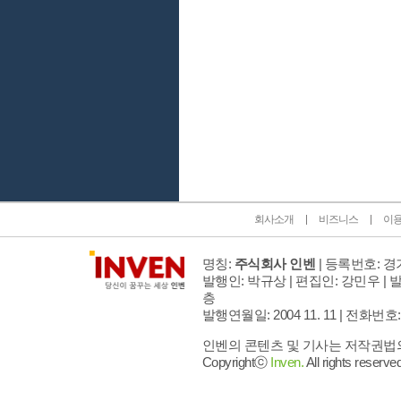
인벤 공식 미디어 파트너 및 제휴 파트너
회사소개
비즈니스
이
명칭:
주식회사 인벤
| 등록번호: 경기
발행인: 박규상 | 편집인: 강민우 |
발
층
발행연월일: 2004 11. 11 |
전화번호: 02 
인벤의 콘텐츠 및 기사는 저작권법의 
Copyrightⓒ
Inven.
All rights reserved