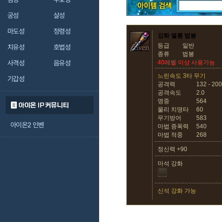
궁성
살성
마도성
정령성
강화 엘름 법봉
등급
일반
치유성
호법성
종류
법봉
사격성
음유성
40레벨 이상 사용가능
느린속도 3타 무기
기갑성
공격력
132 - 200
공격속도
2.0
명중
564
아이온 IP 커뮤니티
물리 치명타
60
무기방어
583
아이온2 인벤
마법 증폭력
540
마법 적중
268
정신력 +90
마석 강화
신석 강화 가능