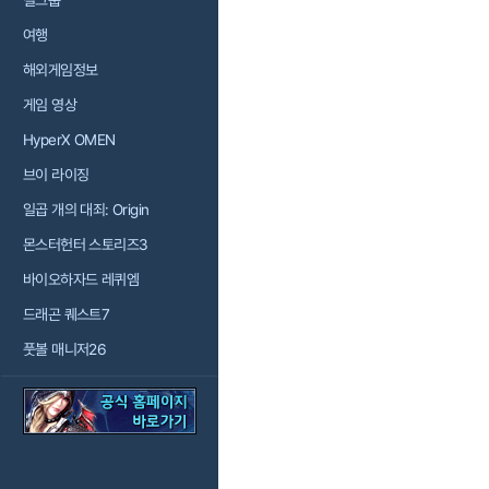
걸그룹
여행
해외게임정보
게임 영상
HyperX OMEN
브이 라이징
일곱 개의 대죄: Origin
몬스터헌터 스토리즈3
바이오하자드 레퀴엠
드래곤 퀘스트7
풋볼 매니저26