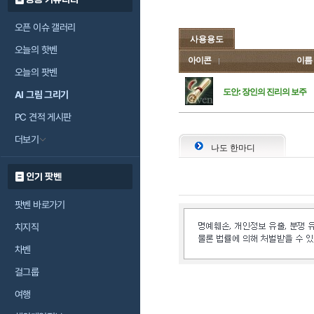
오픈 이슈 갤러리
사용용도
오늘의 핫벤
아이콘
이름
오늘의 팟벤
도안: 장인의 진리의 보주
AI 그림 그리기
PC 견적 게시판
더보기
나도 한마디
인기 팟벤
팟벤 바로가기
치지직
차벤
걸그룹
여행