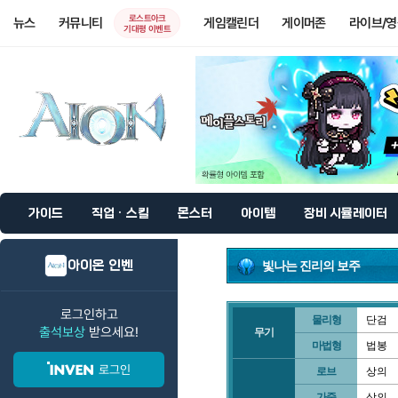
로스트아크
뉴스
커뮤니티
게임캘린더
게이머존
라이브/
기대평 이벤트
가이드
직업 · 스킬
몬스터
아이템
장비 시뮬레이터
아이온 인벤
빛나는 진리의 보주
로그인하고
물리형
단검
출석보상
받으세요!
무기
마법형
법봉
로그인
로브
상의
가죽
상의