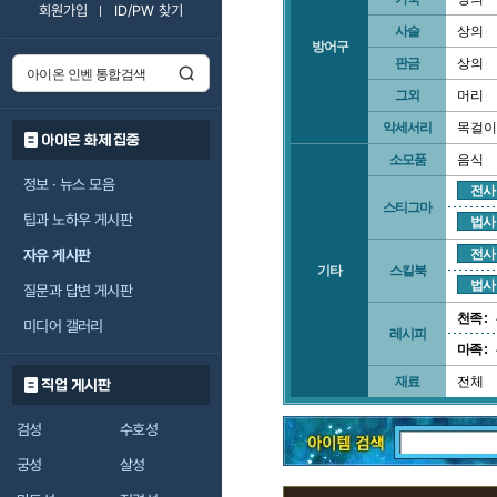
회원가입
ID/PW 찾기
사슬
상의
방어구
판금
상의
그외
머리
악세서리
목걸이
아이온 화제 집중
소모품
음식
정보 · 뉴스 모음
전사
스티그마
팁과 노하우 게시판
법사
자유 게시판
전사
기타
스킬북
법사
질문과 답변 게시판
천족 :
미디어 갤러리
레시피
마족 :
재료
전체
직업 게시판
검성
수호성
궁성
살성