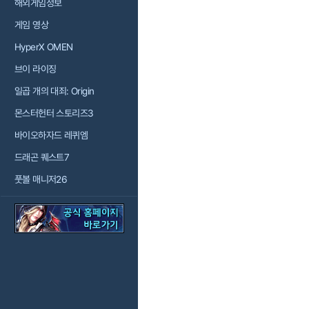
해외게임정보
게임 영상
HyperX OMEN
브이 라이징
일곱 개의 대죄: Origin
몬스터헌터 스토리즈3
바이오하자드 레퀴엠
드래곤 퀘스트7
풋볼 매니저26