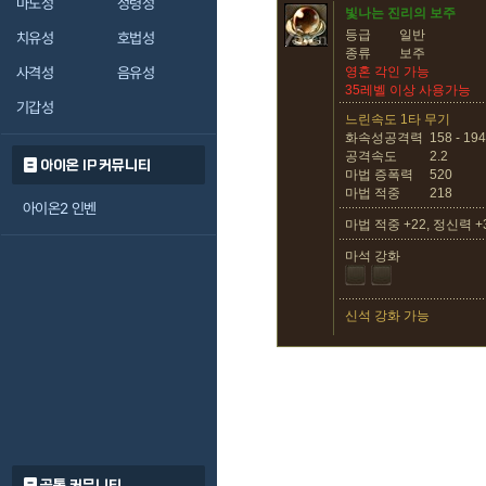
마도성
정령성
빛나는 진리의 보주
등급
일반
치유성
호법성
종류
보주
사격성
음유성
영혼 각인 가능
35레벨 이상 사용가능
기갑성
느린속도 1타 무기
화속성공격력
158 - 194
공격속도
2.2
아이온 IP 커뮤니티
마법 증폭력
520
마법 적중
218
아이온2 인벤
마법 적중 +22, 정신력 +
마석 강화
신석 강화 가능
공통 커뮤니티