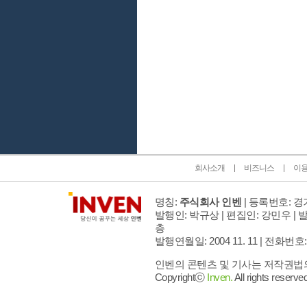
인벤 공식 미디어 파트너 및 제휴 파트너
회사소개
비즈니스
이
명칭:
주식회사 인벤
| 등록번호: 경기
발행인: 박규상 | 편집인: 강민우 |
발
층
발행연월일: 2004 11. 11 |
전화번호: 02 
인벤의 콘텐츠 및 기사는 저작권법의 
Copyrightⓒ
Inven.
All rights reserved