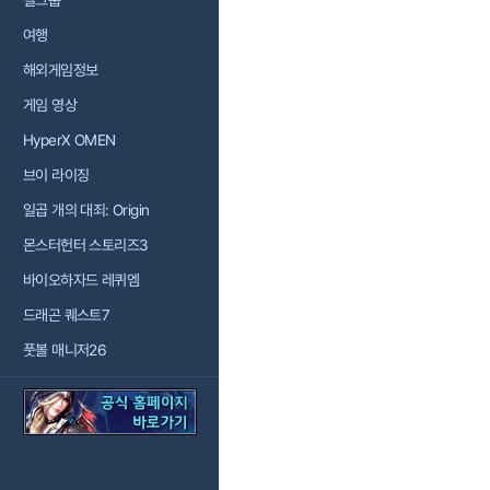
걸그룹
여행
해외게임정보
게임 영상
HyperX OMEN
브이 라이징
일곱 개의 대죄: Origin
몬스터헌터 스토리즈3
바이오하자드 레퀴엠
드래곤 퀘스트7
풋볼 매니저26