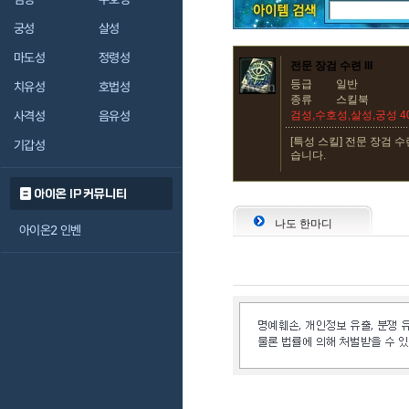
궁성
살성
마도성
정령성
전문 장검 수련 III
등급
일반
치유성
호법성
종류
스킬북
사격성
음유성
검성,수호성,살성,궁성 
[특성 스킬] 전문 장검 수련
기갑성
습니다.
아이온 IP 커뮤니티
나도 한마디
아이온2 인벤