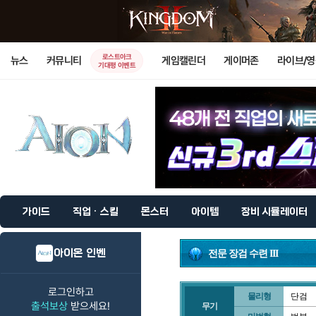
로스트아크
뉴스
커뮤니티
게임캘린더
게이머존
라이브/
기대평 이벤트
가이드
직업 · 스킬
몬스터
아이템
장비 시뮬레이터
아이온 인벤
전문 장검 수련 III
로그인하고
물리형
단검
출석보상
받으세요!
무기