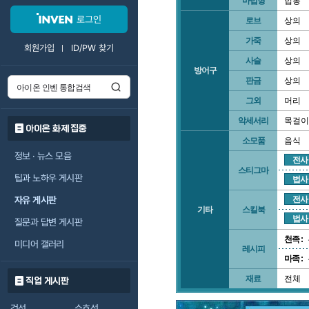
마법형
법봉
로그인
로브
상의
가죽
상의
회원가입
ID/PW 찾기
사슬
상의
방어구
판금
상의
그외
머리
악세서리
목걸이
아이온 화제 집중
소모품
음식
정보 · 뉴스 모음
전사
스티그마
팁과 노하우 게시판
법사
자유 게시판
전사
기타
스킬북
법사
질문과 답변 게시판
천족 :
미디어 갤러리
레시피
마족 :
재료
전체
직업 게시판
검성
수호성