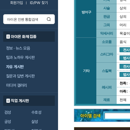
회원가입
ID/PW 찾기
사슬
상의
방어구
판금
상의
그외
머리
악세서리
목걸이
아이온 화제 집중
소모품
음식
정보 · 뉴스 모음
전사
스티그마
팁과 노하우 게시판
법사
자유 게시판
전사
기타
스킬북
법사
질문과 답변 게시판
천족 :
미디어 갤러리
레시피
마족 :
재료
전체
직업 게시판
검성
수호성
궁성
살성