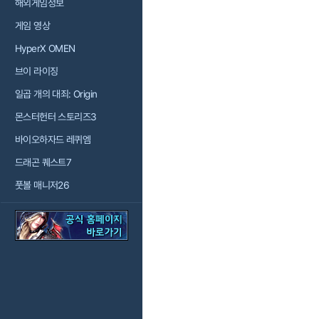
해외게임정보
게임 영상
HyperX OMEN
브이 라이징
일곱 개의 대죄: Origin
몬스터헌터 스토리즈3
바이오하자드 레퀴엠
드래곤 퀘스트7
풋볼 매니저26