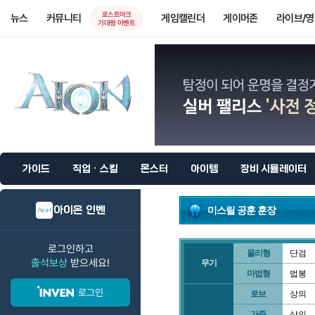
로스트아크
뉴스
커뮤니티
게임캘린더
게이머존
라이브/
기대평 이벤트
가이드
직업 · 스킬
몬스터
아이템
장비 시뮬레이터
아이온 인벤
미스릴 공훈 훈장
로그인하고
물리형
단검
출석보상
받으세요!
무기
마법형
법봉
로그인
로브
상의
가죽
상의