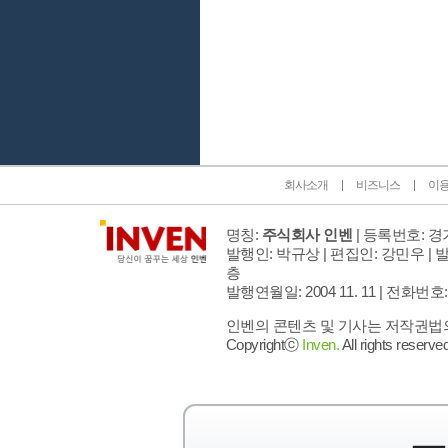
인벤 공식 미디어 파트너 및 제휴 파트너
회사소개
비즈니스
이
명칭:
주식회사 인벤
| 등록번호: 경기
발행인: 박규상 | 편집인: 강민우 |
발
층
발행연월일: 2004 11. 11 |
전화번호: 02 
인벤의 콘텐츠 및 기사는 저작권법의 
Copyrightⓒ
Inven.
All rights reserved