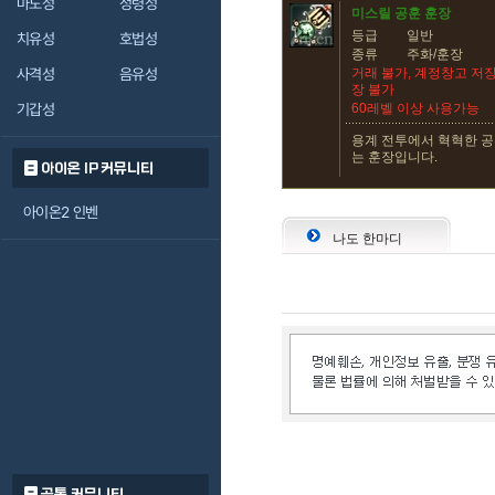
마도성
정령성
미스릴 공훈 훈장
등급
일반
치유성
호법성
종류
주화/훈장
사격성
음유성
거래 불가, 계정창고 저장
장 불가
기갑성
60레벨 이상 사용가능
용계 전투에서 혁혁한 공
는 훈장입니다.
아이온 IP 커뮤니티
아이온2 인벤
나도 한마디
공통 커뮤니티