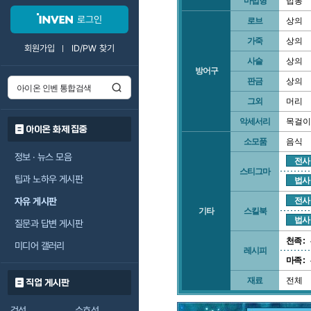
마법형
법봉
로그인
로브
상의
가죽
상의
회원가입
ID/PW 찾기
사슬
상의
방어구
판금
상의
그외
머리
악세서리
목걸이
아이온 화제 집중
소모품
음식
정보 · 뉴스 모음
전사
스티그마
팁과 노하우 게시판
법사
자유 게시판
전사
기타
스킬북
법사
질문과 답변 게시판
천족 :
미디어 갤러리
레시피
마족 :
재료
전체
직업 게시판
검성
수호성