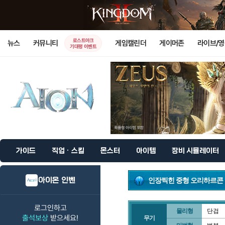
로스트아크
뉴스
커뮤니티
게임캘린더
게이머존
라이브/
기대평 이벤트
가이드
직업 · 스킬
몬스터
아이템
장비 시뮬레이터
아이온 인벤
인장찍힌 중형 오리하르콘
로그인하고
물리형
단검
출석보상
받으세요!
무기