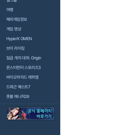
걸그룹
여행
해외게임정보
게임 영상
HyperX OMEN
브이 라이징
일곱 개의 대죄: Origin
몬스터헌터 스토리즈3
바이오하자드 레퀴엠
드래곤 퀘스트7
풋볼 매니저26