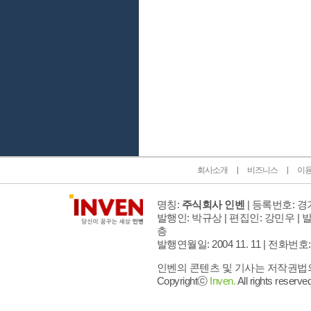
인벤 공식 미디어 파트너 및 제휴 파트너
회사소개
비즈니스
이
명칭:
주식회사 인벤
| 등록번호: 경기
발행인: 박규상 | 편집인: 강민우 |
발
층
발행연월일: 2004 11. 11 |
전화번호: 02 
인벤의 콘텐츠 및 기사는 저작권법의 
Copyrightⓒ
Inven.
All rights reserved