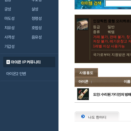
궁성
살성
마도성
정령성
인장찍힌 중형 오리하르
등급
일반
치유성
호법성
종류
퀘템
사격성
음유성
거래 불가, 판매 불가, 
저장 불가, 레기온창고 
기갑성
1레벨 이상 사용가능
국가로부터 지원받은 제
아이온 IP 커뮤니티
사용용도
아이온2 인벤
아이콘
이름
도안: 수리된 가디언의 방패
나도 한마디