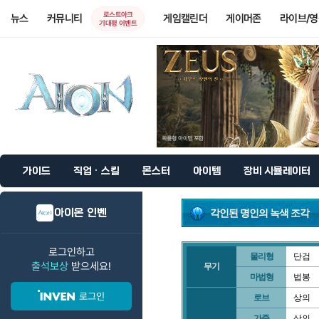
로스트아크
뉴스
커뮤니티
게임캘린더
게이머존
라이브/
기대평 이벤트
가이드
직업 · 스킬
몬스터
아이템
장비 시뮬레이터
아이온 인벤
각인된 명인의 녹색 조각
로그인하고
물리형
단검
출석보상
받으세요!
무기
마법형
법봉
로그인
로브
상의
가죽
상의