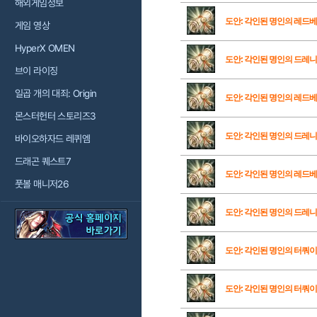
해외게임정보
도안: 각인된 명인의 레드
게임 영상
HyperX OMEN
도안: 각인된 명인의 드레니
브이 라이징
일곱 개의 대죄: Origin
도안: 각인된 명인의 레드
몬스터헌터 스토리즈3
도안: 각인된 명인의 드레니
바이오하자드 레퀴엠
드래곤 퀘스트7
도안: 각인된 명인의 레드
풋볼 매니저26
도안: 각인된 명인의 드레
도안: 각인된 명인의 터쿼
도안: 각인된 명인의 터쿼