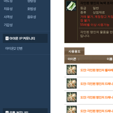
마도성
정령성
각인된 명인의 녹색 조각
등급
일반
치유성
호법성
종류
상점재료
사격성
음유성
거래 불가, 계정창고 저장
장 불가
기갑성
55레벨 이상 사용가능
각인된 명인의 물품을 
입니다.
아이온 IP 커뮤니티
아이온2 인벤
사용용도
아이콘
이름
도안: 각인된 명인의 켈파
도안: 각인된 명인의 드레니
도안: 각인된 명인의 드레니
도안: 각인된 명인의 드레니
공통 커뮤니티