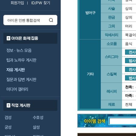
회원가입
ID/PW 찾기
사슬
상의
방어구
판금
상의
그외
머리
악세서리
목걸이
아이온 화제 집중
소모품
음식
정보 · 뉴스 모음
전사
스티그마
팁과 노하우 게시판
법사
자유 게시판
전사
기타
스킬북
법사
질문과 답변 게시판
천족 :
미디어 갤러리
레시피
마족 :
재료
전체
직업 게시판
검성
수호성
궁성
살성