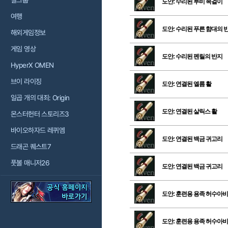
걸그룹
도안: 수리된 루비 목걸이
여행
도안: 수리된 푸른 함대의 
해외게임정보
게임 영상
도안: 수리된 펜릴의 반지
HyperX OMEN
브이 라이징
도안: 연결된 엘름 활
일곱 개의 대죄: Origin
도안: 연결된 살릭스 활
몬스터헌터 스토리즈3
바이오하자드 레퀴엠
도안: 연결된 백금 귀고리
드래곤 퀘스트7
풋볼 매니저26
도안: 연결된 백금 귀고리
도안: 훈련용 용족 허수아비
도안: 훈련용 용족 허수아비