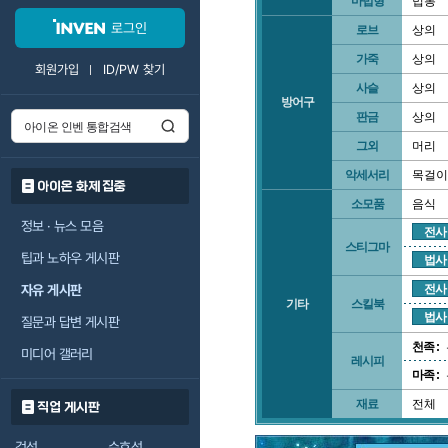
마법형
법봉
로그인
로브
상의
가죽
상의
회원가입
ID/PW 찾기
사슬
상의
방어구
판금
상의
그외
머리
악세서리
목걸이
아이온 화제 집중
소모품
음식
정보 · 뉴스 모음
전사
스티그마
팁과 노하우 게시판
법사
자유 게시판
전사
기타
스킬북
법사
질문과 답변 게시판
천족 :
미디어 갤러리
레시피
마족 :
재료
전체
직업 게시판
검성
수호성