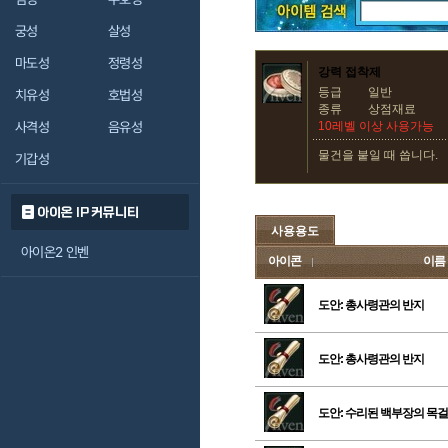
궁성
살성
마도성
정령성
강력 접착제
등급
일반
치유성
호법성
종류
상점재료
사격성
음유성
10레벨 이상 사용가능
물건을 붙일 때 씁니다.
기갑성
아이온 IP 커뮤니티
사용용도
아이온2 인벤
아이콘
이름
도안: 총사령관의 반지
도안: 총사령관의 반지
도안: 수리된 백부장의 목