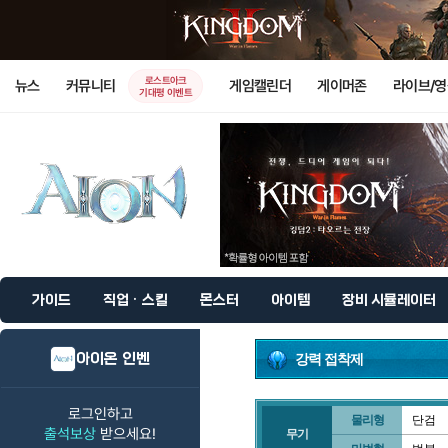
로스트아크
뉴스
커뮤니티
게임캘린더
게이머존
라이브/
기대평 이벤트
가이드
직업 · 스킬
몬스터
아이템
장비 시뮬레이터
아이온 인벤
강력 접착제
로그인하고
물리형
단검
출석보상
받으세요!
무기