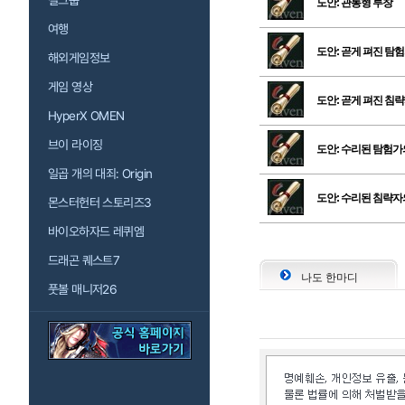
걸그룹
도안: 관통형 투창
여행
도안: 곧게 펴진 탐
해외게임정보
게임 영상
도안: 곧게 펴진 침
HyperX OMEN
브이 라이징
도안: 수리된 탐험가
일곱 개의 대죄: Origin
도안: 수리된 침략자
몬스터헌터 스토리즈3
바이오하자드 레퀴엠
드래곤 퀘스트7
나도 한마디
풋볼 매니저26