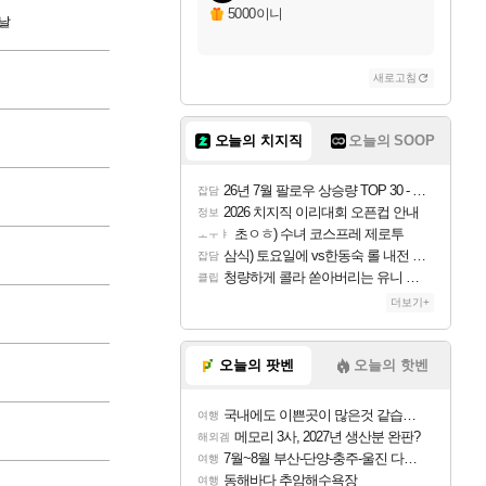
5000이니
날
새로고침
오늘의 치지직
오늘의 SOOP
26년 7월 팔로우 상승량 TOP 30 - 월간 치지직
잡담
2026 치지직 이리대회 오픈컵 안내
정보
초ㅇㅎ) 수녀 코스프레 제로투
ㅗㅜㅑ
삼식) 토요일에 vs한동숙 롤 내전 예정
잡담
청량하게 콜라 쏟아버리는 유니 ㅋㅋㅋ
클립
더보기+
오늘의 팟벤
오늘의 핫벤
국내에도 이쁜곳이 많은것 같습니다
여행
메모리 3사, 2027년 생산분 완판?
해외겜
7월~8월 부산-단양-충주-울진 다녀왔어요~
여행
동해바다 추암해수욕장
여행