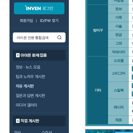
마법형
로그인
로브
가죽
회원가입
ID/PW 찾기
사슬
방어구
판금
그외
악세서리
아이온 화제 집중
소모품
정보 · 뉴스 모음
스티그마
팁과 노하우 게시판
자유 게시판
기타
스킬북
질문과 답변 게시판
미디어 갤러리
레시피
재료
직업 게시판
검성
수호성