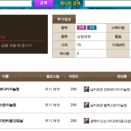
추가정보
종족
스택수량
종류
상점재료
품질
가능
가격
75
가격(AP)
날을 세울 때 씁니다.
재사용
0
이름
필요스킬
숙련도
완성품
테르디카 미늘창
무기 제작
290
날카로운 인테르디카 미늘창
루스란 미늘창
무기 제작
290
날카로운 벨루스란 미늘창
아다만티움 단검날
무기 제작
280
광택이 도는 아다만티움 단검