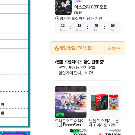
모집
아스오라 CBT 모집
08.19
참가자 모집까지 남은 기간
12
18
46
58
Days
Hours
Min
Sec
게임 핫딜 (PC/스팀)
스토어+
캡콤 프렌차이즈 할인 진행 중!
몬헌, 바하 등 인기 IP를
할인가에 만나보세요!
인벤게임즈 8월 특별 할인!
드래곤소드: 어웨이크닝 입점!
문명 7 특별 할인!
귀무자: 검의 길 예약 판매 중!
비스트 오브 리인카네이션 정식 출시!
커세어 코브 출시 기념 할인!
더 렐릭 퍼스트 가디언 정식 출시
베데스다 40주년 기념 할인 중!
마블 투혼 파이팅 소울즈 예약 판매 중!
캡콤 일부 상품 상시 할인
스타워즈 은하계 레이서
로블록스 기프트 카드 공식 입점
인기 퍼블리셔 모음!
스팀으로 만나는 드래곤소드!
조선&고려 DLC 출시 예정
10% 할인과
게임프릭 신작 IP
해적'섬'을 발전시키자!
설화x하드코어 액션!
베데스다의 명작들을
마블 히어로 총 출동&화려한 격투!
몬헌 와일즈 & 드래곤즈 도그마2
인벤게임즈에서 10% 추가 적립
Robux를 가장 안전하고
최대 90% 할인가를 만나보세요!
네이버혜택과 함께 만나보세요!
50%할인&추가 적립까지!
이니&베니 혜택까지!
네이버 혜택가와 함께 예약하세요!
할인&네이버혜택으로 만나보세요!
네이버페이 혜택과 만나보세요!
40주년 프로모션으로 만나보세요!
네이버 포인트 혜택까지!
일부 에디션 상시 할인!
혜택으로 예약 판매 중
편안하게 충전하세요
변환
변환
드래곤소드 어웨이
닌텐도 스위치 2 본
크닝 DragonSword A
체 + 마리오 카트 월
wakening
드
10%
746,000