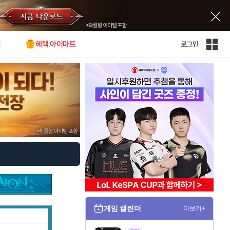
혜택.아이마트
로그인
인
벤
전
체
사
이
트
맵
게임 캘린더
더보기+