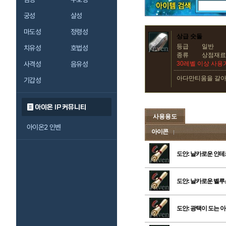
궁성
살성
마도성
정령성
상급 숫돌
등급
일반
치유성
호법성
종류
상점재료
사격성
음유성
30레벨 이상 사용
아다만티움을 갈아 
기갑성
아이온 IP 커뮤니티
사용용도
아이온2 인벤
아이콘
도안: 날카로운 인
도안: 날카로운 벨
도안: 광택이 도는 