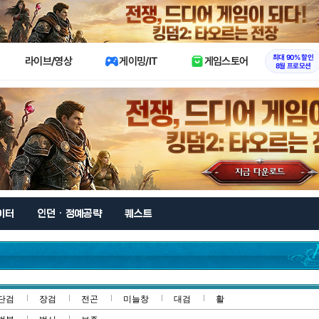
X
최대 90% 할인
라이브/영상
게이밍/IT
게임스토어
8월 프로모션
이터
인던 · 정예공략
퀘스트
단검
장검
전곤
미늘창
대검
활