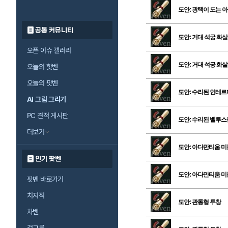
도안: 광택이 도는 
공통 커뮤니티
도안: 거대 석궁 화살
오픈 이슈 갤러리
도안: 거대 석궁 화살
오늘의 핫벤
오늘의 팟벤
도안: 수리된 인테르
AI 그림 그리기
PC 견적 게시판
도안: 수리된 벨루스
더보기
도안: 아다만티움 
인기 팟벤
도안: 아다만티움 
팟벤 바로가기
치지직
도안: 관통형 투창
차벤