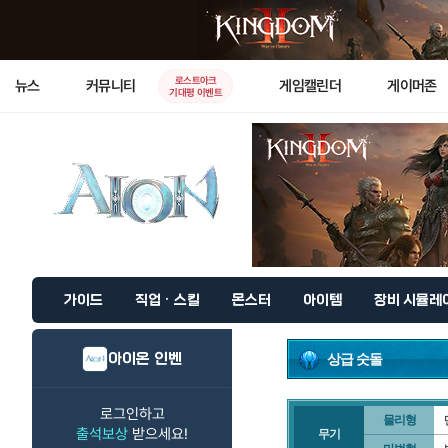
로스트아크
뉴스
커뮤니티
게임캘린더
게이머존
기대평 이벤트
가이드
직업 · 스킬
몬스터
아이템
장비 시뮬레
아이온 인벤
상급 숫돌
로그인하고
물리형
출석보상
받으세요!
무기