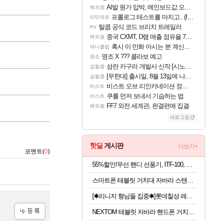
AI발 원가 압박, 메인보드값 오르나
해외겜
프롤로그 테스트를 마치고.. (feat. 리아)
리밋제로
탈콥 공식 코드 브리치 트레일러
PV
중국 CXMT, D램 매출 점유율 7%…글로벌 4위로 부상
해외겜
혹시 이 만화 아시는 분 계신가요
애니클립
명조 X ??? 콜라보 예고
명조
섬란 카구라 개발사 신작 [시노비 넥서스] 연내 출시 예정
섭컬겜
[무한대] 출시일, 8월 13일에 나오나
섭컬겜
비스트 오브 리인카네이션 정보/공략글 모음
비스트
쿠를 먼저 보내서 기습하는 법
비스트
FF7 외전 세계관, 완결편에 집결
해외겜
새로고침
핫딜
게시판
더보기+
코멘트(
0
)
55%할인!무선 핸디 선풍기, ITF-100, 화이트, 1개
스마트폰 태블릿 거치대 자바라 스탠드, 블랙, 1개
[✱리니지 형님들 집중✱]롯데칠성 레쓰비 마일드, 175ml, 30캔
NEXTOM 테블릿 자바라 핸드폰 거치대 침대 스탠드, NXT-700, 화이트, 1개