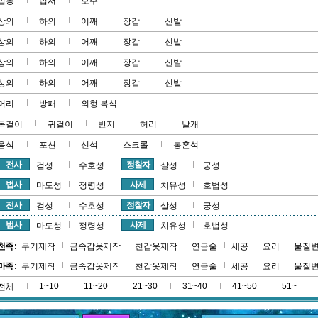
법봉
법서
보주
상의
하의
어깨
장갑
신발
상의
하의
어깨
장갑
신발
상의
하의
어깨
장갑
신발
상의
하의
어깨
장갑
신발
머리
방패
외형 복식
목걸이
귀걸이
반지
허리
날개
음식
포션
신석
스크롤
봉혼석
전사
정찰자
검성
수호성
살성
궁성
법사
사제
마도성
정령성
치유성
호법성
전사
정찰자
검성
수호성
살성
궁성
법사
사제
마도성
정령성
치유성
호법성
천족 :
무기제작
금속갑옷제작
천갑옷제작
연금술
세공
요리
물질
마족 :
무기제작
금속갑옷제작
천갑옷제작
연금술
세공
요리
물질
1~10
11~20
21~30
31~40
41~50
51~
전체