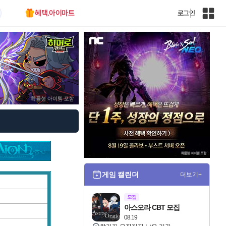
혜택.아이마트
로그인
인
벤
전
체
사
이
트
맵
게임 캘린더
더보기+
모집
아스오라 CBT 모집
08.19