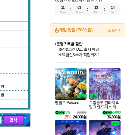
참가자 모집까지 남은 기간
11
03
13
13
Days
Hours
Min
Sec
게임 핫딜 (PC/스팀)
스토어+
문명 7 특별 할인!
조선&고려 DLC 출시 예정
50%할인&추가 적립까지!
인벤게임즈 8월 특별 할인!
드래곤소드: 어웨이크닝 입점!
마블 투혼 파이팅 소울즈 정식출시!
귀무자: 검의 길 예약 판매 중!
비스트 오브 리인카네이션 정식 출시!
커세어 코브 출시 기념 할인!
더 렐릭 퍼스트 가디언 정식 출시
베데스다 40주년 기념 할인 중!
캡콤 프렌차이즈 할인 진행 중!
캡콤 일부 상품 상시 할인
스타워즈 은하계 레이서
로블록스 기프트 카드 공식 입점
인기 퍼블리셔 모음!
스팀으로 만나는 드래곤소드!
마블 히어로 총 출동&화려한 격투!
10% 할인과
게임프릭 신작 IP
해적'섬'을 발전시키자!
설화x하드코어 액션!
베데스다의 명작들을
몬헌, 바하 등 인기 IP를
몬헌 와일즈 & 드래곤즈 도그마2
인벤게임즈에서 10% 추가 적립
Robux를 가장 안전하고
최대 90% 할인가를 만나보세요!
네이버혜택과 함께 만나보세요!
네이버 포인트 혜택까지!
이니&베니 혜택까지!
네이버 혜택가와 함께 예약하세요!
할인&네이버혜택으로 만나보세요!
네이버페이 혜택과 만나보세요!
40주년 프로모션으로 만나보세요!
할인가에 만나보세요!
일부 에디션 상시 할인!
혜택으로 예약 판매 중
편안하게 충전하세요
변환
변환
팰월드 Palworld
그랑블루 판타지 리
링크 엔드리스 라그
나로크 업그레이드
5%
32,000
5,000
킷 Granblue Fantasy
25%
24,000원
36,800원
Relink Endless Ragn
arok Upgrade Kit DL
C