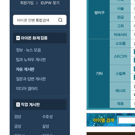
회원가입
ID/PW 찾기
사슬
방어구
판금
그외
악세서리
아이온 화제 집중
소모품
정보 · 뉴스 모음
스티그마
팁과 노하우 게시판
자유 게시판
기타
스킬북
질문과 답변 게시판
미디어 갤러리
레시피
재료
직업 게시판
검성
수호성
궁성
살성