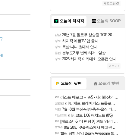
새로고침
오늘의 치지직
오늘의 SOOP
26년 7월 팔로우 상승량 TOP 30 - 월간 치지직
잡담
구
치지직 애플TV 앱 출시
정보
룩삼 니니 초대석 안내
정보
봉누도2 두 번째 티저 - 일상
클립
대
2026 치지직 이리대회 오픈컵 안내
정보
더보기+
오늘의 팟벤
오늘의 핫벤
라스트 에포크 시즌5 - 서리화신의 분노 티저
PV
리밋 제로 브레이커스 프롤로그 테스트 후기 영상 업로드
섭컬겜
7월~8월 부산-단양-충주-울진 다녀왔어요~
여행
리싱크드 1.06 패치노트 (8/5)
리싱크드
[페르소나5: 더 팬텀 X] 괴도 영상 l 타카마키 안·댄싱 스타
PV
8월 28일 넷플릭스에서 예고편 공개 예정
GTA6
힐링 탐험 게임 Bearly Awesome 챕터 1 트레일러
PV