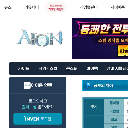
로스트아크
뉴스
커뮤니티
게임캘린더
게이머존
기대평 이벤트
가이드
직업 · 스킬
몬스터
아이템
장비 시뮬레
아이온 인벤
공포의 자아
로그인하고
물리형
출석보상
받으세요!
무기
마법형
로그인
로브
가죽