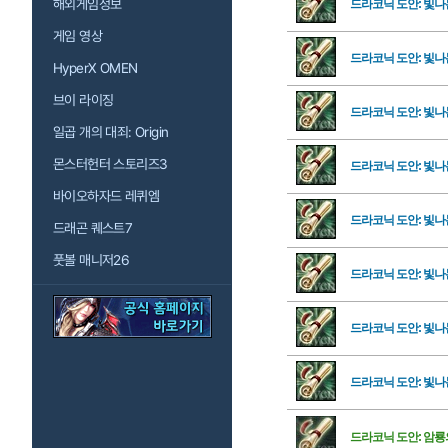
해외게임정보
드라코닉 도안: 빛나
게임 영상
드라코닉 도안: 빛나
HyperX OMEN
브이 라이징
드라코닉 도안: 빛나
일곱 개의 대죄: Origin
몬스터헌터 스토리즈3
드라코닉 도안: 빛나
바이오하자드 레퀴엠
드라코닉 도안: 빛나
드래곤 퀘스트7
풋볼 매니저26
드라코닉 도안: 빛나
드라코닉 도안: 빛나
드라코닉 도안: 빛나
드라코닉 도안: 암룡