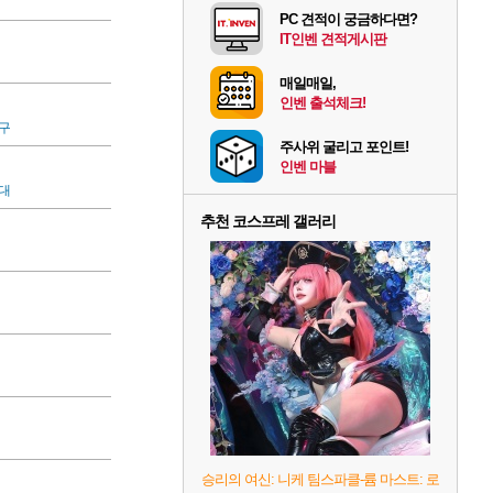
PC 견적이 궁금하다면?
IT인벤 견적게시판
매일매일,
인벤 출석체크!
구
주사위 굴리고 포인트!
인벤 마블
대
추천 코스프레 갤러리
승리의 여신: 니케 팀스파클-륨 마스트: 로