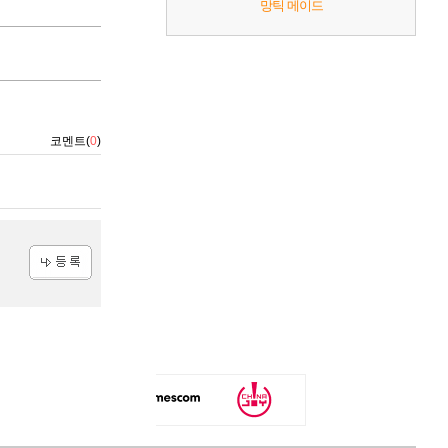
망틱 메이드
코멘트(
0
)
등록