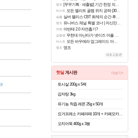
[무무기획 · 새출발] 기간 한정 의뢰 이벤트
명조
모든 엘리트 골렘 위치 공략 (30개) - 방랑 결투가
비스트
실버 팰리스 CBT 화제의 순간·후기 모음
실팰
유니버스 채널 특별 코너 | 자신만의 스타일
명조
아반테 2.0 자연흡기?
차벤
무한대 아난타가 넷이즈 어플 달력에 일정 등록
섭컬겜
모든 바우에라 업그레이드 아이템 획득 위치 공략 (89개)
비스트
명조
명조
새로고침
핫딜
게시판
더보기+
토시살 200g x 5팩
구
감자탕 3kg
유기농 착즙 레몬 25g x 50개
요거프레소 카페라떼 10개 + 카페모카 10개
꼬치어묵 400g x 3봉