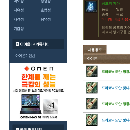
마도성
정령성
공포의 자아
등급
일반
치유성
호법성
종류
재료
사격성
음유성
50레벨 이상 사용
용족의 공포의 자
기갑성
라코닉 방어구를 
아이온 IP 커뮤니티
사용용도
아이온2 인벤
아이콘
드라코닉 도안: 명룡
드라코닉 도안: 빛나
드라코닉 도안: 명룡
드라코닉 도안: 빛나
공통 커뮤니티