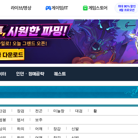
최대 90% 할인
라이브/영상
게이밍/IT
게임스토어
8월 프로모션
이터
인던 · 정예공략
퀘스트
단검
장검
전곤
미늘창
대검
활
법봉
법서
보주
상의
하의
어깨
장갑
신발
상의
하의
어깨
장갑
신발