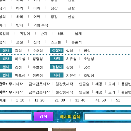
상의
하의
어깨
장갑
신발
상의
하의
어깨
장갑
신발
머리
방패
외형 복식
목걸이
귀걸이
반지
허리
날개
음식
포션
신석
스크롤
봉혼석
전사
정찰자
검성
수호성
살성
궁성
법사
사제
마도성
정령성
치유성
호법성
전사
정찰자
검성
수호성
살성
궁성
법사
사제
마도성
정령성
치유성
호법성
천족 :
무기제작
금속갑옷제작
천갑옷제작
연금술
세공
요리
물질
마족 :
무기제작
금속갑옷제작
천갑옷제작
연금술
세공
요리
물질
1~10
11~20
21~30
31~40
41~50
51~
전체