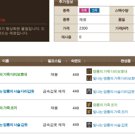
추가정보
종족
스택수량
종류
재료
품질
가능
가격
2300
가격(AP)
아가 형상화된 물질입니다. 드
만드는 재료입니다.
재사용
0
이름
필요스킬
숙련도
완성품
명룡의 가죽 다리보호대
의 가죽 다리보호대
재봉
449
빛나는 명룡의 가죽 다리보호
는 암룡의 사슬 다리갑옷
금속갑옷 제작
449
빛나는 암룡의 사슬 다리갑옷
명룡의 가죽 조끼
의 가죽 조끼
재봉
449
빛나는 명룡의 가죽 조끼
는 암룡의 사슬 갑옷
금속갑옷 제작
449
빛나는 암룡의 사슬 갑옷