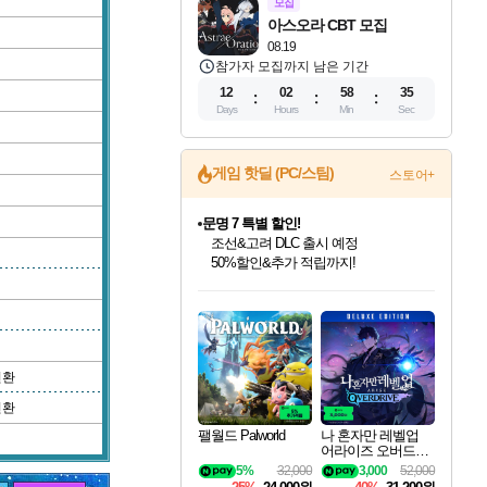
모집
아스오라 CBT 모집
08.19
참가자 모집까지 남은 기간
12
02
58
34
Days
Hours
Min
Sec
게임 핫딜 (PC/스팀)
스토어+
문명 7 특별 할인!
조선&고려 DLC 출시 예정
50%할인&추가 적립까지!
인벤게임즈 8월 특별 할인!
드래곤소드: 어웨이크닝 입점!
귀무자: 검의 길 예약 판매 중!
비스트 오브 리인카네이션 정식 출시!
커세어 코브 출시 기념 할인!
더 렐릭 퍼스트 가디언 정식 출시
베데스다 40주년 기념 할인 중!
마블 투혼 파이팅 소울즈 예약 판매 중!
캡콤 프렌차이즈 할인 진행 중!
캡콤 일부 상품 상시 할인
스타워즈 은하계 레이서
로블록스 기프트 카드 공식 입점
인기 퍼블리셔 모음!
스팀으로 만나는 드래곤소드!
10% 할인과
게임프릭 신작 IP
해적'섬'을 발전시키자!
설화x하드코어 액션!
베데스다의 명작들을
마블 히어로 총 출동&화려한 격투!
몬헌, 바하 등 인기 IP를
몬헌 와일즈 & 드래곤즈 도그마2
인벤게임즈에서 10% 추가 적립
Robux를 가장 안전하고
최대 90% 할인가를 만나보세요!
네이버혜택과 함께 만나보세요!
이니&베니 혜택까지!
네이버 혜택가와 함께 예약하세요!
할인&네이버혜택으로 만나보세요!
네이버페이 혜택과 만나보세요!
40주년 프로모션으로 만나보세요!
네이버 포인트 혜택까지!
할인가에 만나보세요!
일부 에디션 상시 할인!
혜택으로 예약 판매 중
편안하게 충전하세요
변환
변환
팰월드 Palworld
나 혼자만 레벨업
어라이즈 오버드라
이브 디럭스 에디션
5%
32,000
3,000
52,000
Solo Leveling Arise