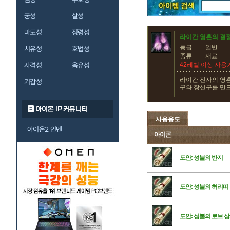
궁성
살성
마도성
정령성
라이칸 영혼의 결
등급
일반
치유성
호법성
종류
재료
사격성
음유성
42레벨 이상 사용
라이칸 전사의 영
기갑성
구와 장신구를 만
아이온 IP 커뮤니티
사용용도
아이온2 인벤
아이콘
도안: 성불의 반지
도안: 성불의 허리띠
도안: 성불의 로브 