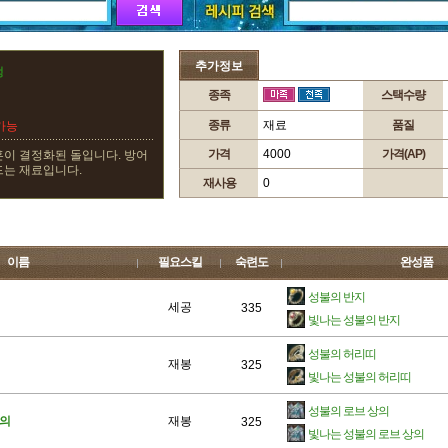
추가정보
정
종족
스택수량
종류
재료
품질
가능
가격
4000
가격(AP)
혼이 결정화된 돌입니다. 방어
드는 재료입니다.
재사용
0
이름
필요스킬
숙련도
완성품
성불의 반지
세공
335
빛나는 성불의 반지
성불의 허리띠
재봉
325
빛나는 성불의 허리띠
성불의 로브 상의
상의
재봉
325
빛나는 성불의 로브 상의