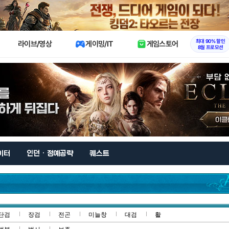
X
최대 90% 할인
라이브/영상
게이밍/IT
게임스토어
8월 프로모션
이터
인던 · 정예공략
퀘스트
단검
장검
전곤
미늘창
대검
활