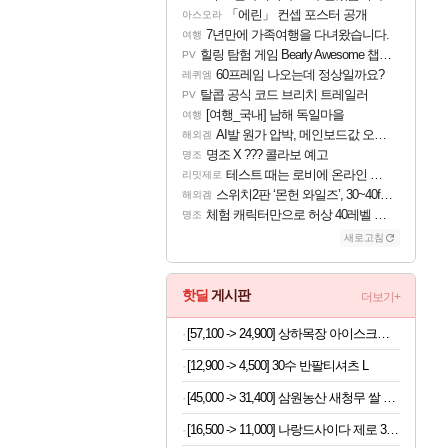
「에린」 컨셉 포스터 공개
아스오라
7년만에 가족여행을 다녀왔습니다.
여행
힐링 탐험 게임 Bearly Awesome 챕터 1 트레일러
PV
60프레임 나오는데 정상일까요?
레퀴엠
탈콥 공식 코드 브리치 트레일러
PV
[여행_국내] 남해 독일마을
여행
AI발 원가 압박, 메인보드값 오르나
해외겜
명조 X ??? 콜라보 예고
명조
테스트 때는 로비에 온라인 기능이 있는데
리밋제로
스위치2판 ‘몬헌 와일즈’, 30~40fps 목표 추정
해외겜
체험 캐릭터만으로 허상 40레벨 하이와티아 5분 컷!｜에이메스·린네·모니에 명함
명조
새로고침
핫딜
게시판
더보기+
[57,100 -> 24,900] 상하목장 아이스크림 8개 (초코+프로즌그릭요거트+바이오요거트파르페)
[12,900 -> 4,500] 30수 반팔티셔츠 L
[45,000 -> 31,400] 삼원농산 새청무 쌀 상등급 10kg
[16,500 -> 11,000] 나랑드사이다 제로 345ml x 24개