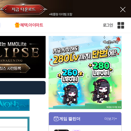
혜택.아이마트
로그인
인
벤
전
체
사
이
트
맵
게임 캘린더
더보기+