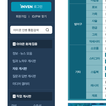
마법형
로그인
로브
가죽
회원가입
ID/PW 찾기
사슬
방어구
판금
그외
악세서리
아이온 화제 집중
소모품
정보 · 뉴스 모음
스티그마
팁과 노하우 게시판
자유 게시판
기타
스킬북
질문과 답변 게시판
미디어 갤러리
레시피
재료
직업 게시판
검성
수호성