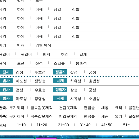
법봉
법서
보주
상의
하의
어깨
장갑
신발
상의
하의
어깨
장갑
신발
상의
하의
어깨
장갑
신발
상의
하의
어깨
장갑
신발
머리
방패
외형 복식
목걸이
귀걸이
반지
허리
날개
음식
포션
신석
스크롤
봉혼석
전사
정찰자
검성
수호성
살성
궁성
법사
사제
마도성
정령성
치유성
호법성
전사
정찰자
검성
수호성
살성
궁성
법사
사제
마도성
정령성
치유성
호법성
천족 :
무기제작
금속갑옷제작
천갑옷제작
연금술
세공
요리
물질
마족 :
무기제작
금속갑옷제작
천갑옷제작
연금술
세공
요리
물질
1~10
11~20
21~30
31~40
41~50
51~
전체