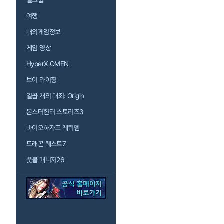
걸그룹
여행
해외게임정보
게임 영상
HyperX OMEN
브이 라이징
일곱 개의 대죄: Origin
몬스터헌터 스토리즈3
바이오하자드 레퀴엠
드래곤 퀘스트7
풋볼 매니저26