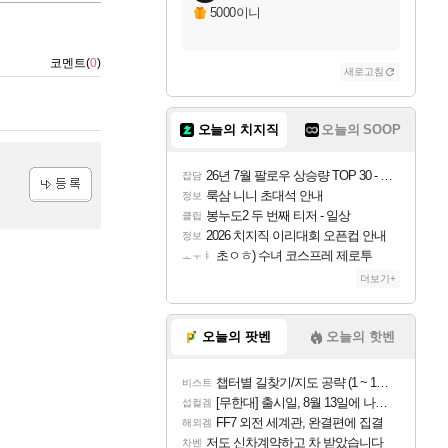
5000이니
코멘트(
0
)
새로고침
오늘의 치지직
오늘의 SOOP
26년 7월 팔로우 상승량 TOP 30 - 월간 치지직
잡담
룩삼 니니 초대석 안내
정보
등록
봉누도2 두 번째 티저 - 일상
클립
2026 치지직 이리대회 오픈컵 안내
정보
초ㅇㅎ) 수녀 코스프레 제로투
ㅗㅜㅑ
더보기+
오늘의 팟벤
오늘의 핫벤
챕터별 길찾기/지도 공략 (1 ~ 12장)
비스트
[무한대] 출시일, 8월 13일에 나오나
섭컬겜
FF7 외전 세계관, 완결편에 집결
해외겜
저도 신차계약하고 차 받았습니다
차벤