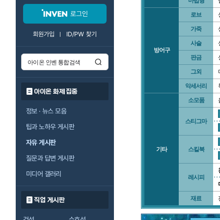
마법형
로그인
로브
가죽
회원가입
ID/PW 찾기
사슬
방어구
판금
그외
악세서리
아이온 화제 집중
소모품
정보 · 뉴스 모음
스티그마
팁과 노하우 게시판
자유 게시판
기타
스킬북
질문과 답변 게시판
미디어 갤러리
레시피
재료
직업 게시판
검성
수호성