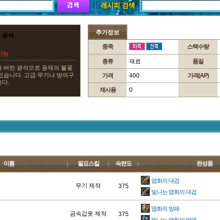
추가정보
 광석
종족
스택수량
가능
종류
재료
품질
아 버린 광석으로 용제의 불꽃
있습니다. 고급 무기나 방어구
가격
400
가격(AP)
다.
재사용
0
이름
필요스킬
숙련도
완성품
염화의 대검
무기 제작
375
빛나는 염화의 대검
염화의 방패
금속갑옷 제작
375