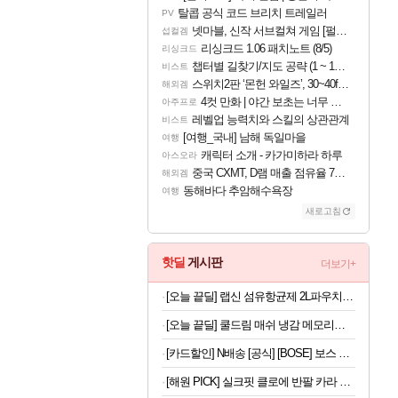
탈콥 공식 코드 브리치 트레일러
PV
넷마블, 신작 서브컬쳐 게임 [펄 인 블루] 티저 사이트 오픈
섭컬겜
리싱크드 1.06 패치노트 (8/5)
리싱크드
챕터별 길찾기/지도 공략 (1 ~ 12장)
비스트
스위치2판 ‘몬헌 와일즈’, 30~40fps 목표 추정
해외겜
4컷 만화 | 야간 보초는 너무 힘들어
아주프로
레벨업 능력치와 스킬의 상관관계
비스트
[여행_국내] 남해 독일마을
여행
캐릭터 소개 - 카가미하라 하루
아스오라
중국 CXMT, D램 매출 점유율 7%…글로벌 4위로 부상
해외겜
동해바다 추암해수욕장
여행
새로고침
핫딜
게시판
더보기+
[오늘 끝딜] 랩신 섬유항균제 2L파우치 2개 +세탁세제 600ml 빨래 쉰내 땀냄새 탈취 실내건조 항균 살균
[오늘 끝딜] 쿨드림 매쉬 냉감 메모리폼 베개
[카드할인] N배송 [공식] [BOSE] 보스 QC 울트라 헤드폰 2세대 데저트 골드
[해원 PICK] 실크핏 클로에 반팔 카라 커플 잠옷 세트 여름 홈웨어 남녀공용