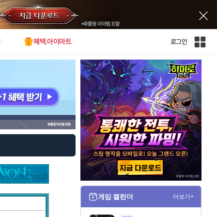
혜택.아이마트
로그인
인
벤
전
체
사
이
트
맵
게임 캘린더
더보기+