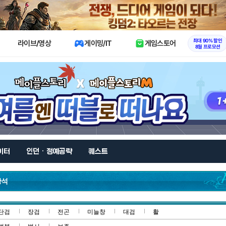
X
최대 90% 할인
라이브/영상
게이밍/IT
게임스토어
8월 프로모션
이터
인던 · 정예공략
퀘스트
광석
단검
장검
전곤
미늘창
대검
활