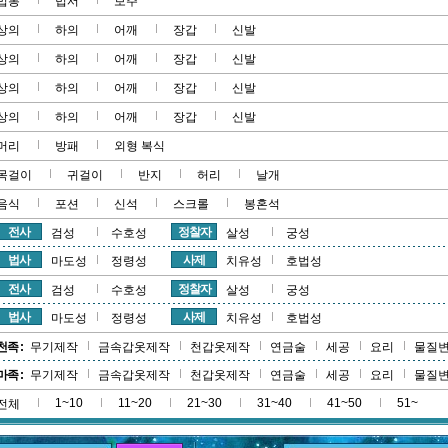
법봉
법서
보주
상의
하의
어깨
장갑
신발
상의
하의
어깨
장갑
신발
상의
하의
어깨
장갑
신발
상의
하의
어깨
장갑
신발
머리
방패
외형 복식
목걸이
귀걸이
반지
허리
날개
음식
포션
신석
스크롤
봉혼석
전사
정찰자
검성
수호성
살성
궁성
법사
사제
마도성
정령성
치유성
호법성
전사
정찰자
검성
수호성
살성
궁성
법사
사제
마도성
정령성
치유성
호법성
천족 :
무기제작
금속갑옷제작
천갑옷제작
연금술
세공
요리
물질
마족 :
무기제작
금속갑옷제작
천갑옷제작
연금술
세공
요리
물질
1~10
11~20
21~30
31~40
41~50
51~
전체