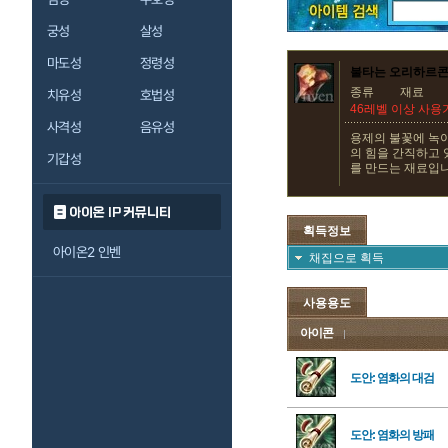
궁성
살성
마도성
정령성
불타는 오리하르콘
종류
재료
치유성
호법성
46레벨 이상 사용
사격성
음유성
용제의 불꽃에 녹
의 힘을 간직하고 
기갑성
를 만드는 재료입니
아이온 IP 커뮤니티
획득정보
아이온2 인벤
채집으로 획득
사용용도
아이콘
도안: 염화의 대검
도안: 염화의 방패