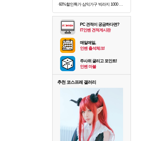
60%할인특가 삼익가구 빅라지 1000 광폭 초대형 서랍장, 화이트+오크, 1000mm, 5단
PC 견적이 궁금하다면?
IT인벤 견적게시판
매일매일,
인벤 출석체크!
주사위 굴리고 포인트!
인벤 마블
추천 코스프레 갤러리