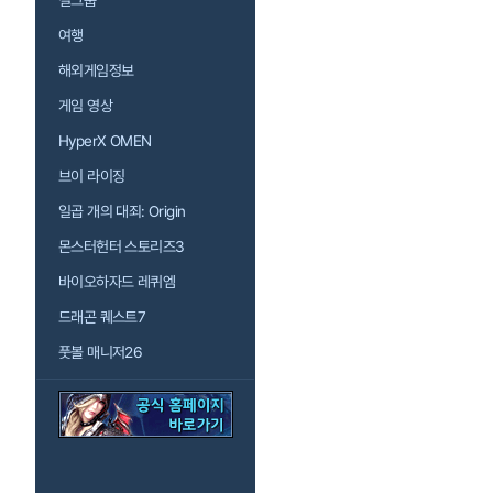
걸그룹
여행
해외게임정보
게임 영상
HyperX OMEN
브이 라이징
일곱 개의 대죄: Origin
몬스터헌터 스토리즈3
바이오하자드 레퀴엠
드래곤 퀘스트7
풋볼 매니저26