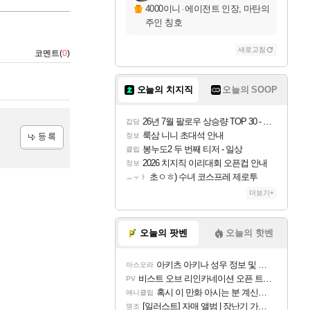
4000이니
·
에이전트 인장, 마탄의
주인 칭호
새로고침
코멘트(
0
)
오늘의 치지직
오늘의 SOOP
26년 7월 팔로우 상승량 TOP 30 - 월간 치지직
잡담
룩삼 니니 초대석 안내
정보
봉누도2 두 번째 티저 - 일상
클립
등록
2026 치지직 이리대회 오픈컵 안내
정보
초ㅇㅎ) 수녀 코스프레 제로투
ㅗㅜㅑ
더보기+
오늘의 팟벤
오늘의 핫벤
아키츠 아키나 성우 정보 및 주요 필모
아스오라
비스트 오브 리인카네이션 오픈 트레일러
PV
혹시 이 만화 아시는 분 계신가요
애니클립
[일러스트] 자매 앨범 | 장난기 가득한 오후의 공원 (리메이크판)
명조