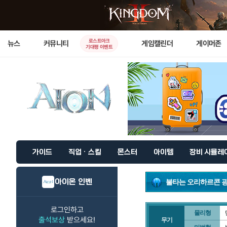
로스트아크
뉴스
커뮤니티
게임캘린더
게이머존
기대평 이벤트
가이드
직업 · 스킬
몬스터
아이템
장비 시뮬레
아이온 인벤
불타는 오리하르콘 
로그인하고
물리형
출석보상
받으세요!
무기