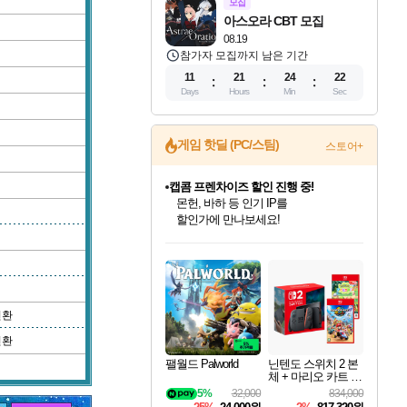
모집
아스오라 CBT 모집
08.19
참가자 모집까지 남은 기간
11
21
24
21
Days
Hours
Min
Sec
게임 핫딜 (PC/스팀)
스토어+
캡콤 프렌차이즈 할인 진행 중!
몬헌, 바하 등 인기 IP를
할인가에 만나보세요!
인벤게임즈 8월 특별 할인!
드래곤소드: 어웨이크닝 입점!
문명 7 특별 할인!
마블 투혼 파이팅 소울즈 정식출시!
귀무자: 검의 길 예약 판매 중!
비스트 오브 리인카네이션 정식 출시!
커세어 코브 출시 기념 할인!
더 렐릭 퍼스트 가디언 정식 출시
베데스다 40주년 기념 할인 중!
캡콤 일부 상품 상시 할인
스타워즈 은하계 레이서
로블록스 기프트 카드 공식 입점
인기 퍼블리셔 모음!
스팀으로 만나는 드래곤소드!
조선&고려 DLC 출시 예정
마블 히어로 총 출동&화려한 격투!
10% 할인과
게임프릭 신작 IP
해적'섬'을 발전시키자!
설화x하드코어 액션!
베데스다의 명작들을
몬헌 와일즈 & 드래곤즈 도그마2
인벤게임즈에서 10% 추가 적립
Robux를 가장 안전하고
최대 90% 할인가를 만나보세요!
네이버혜택과 함께 만나보세요!
50%할인&추가 적립까지!
네이버 포인트 혜택까지!
이니&베니 혜택까지!
네이버 혜택가와 함께 예약하세요!
할인&네이버혜택으로 만나보세요!
네이버페이 혜택과 만나보세요!
40주년 프로모션으로 만나보세요!
일부 에디션 상시 할인!
혜택으로 예약 판매 중
편안하게 충전하세요
변환
변환
팰월드 Palworld
닌텐도 스위치 2 본
체 + 마리오 카트 월
드 + 포켓몬 포코피
5%
32,000
834,000
아 번들