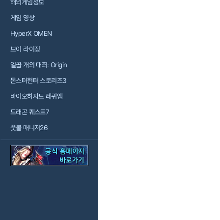
해외게임정보
게임 영상
HyperX OMEN
브이 라이징
일곱 개의 대죄: Origin
몬스터헌터 스토리즈3
바이오하자드 레퀴엠
드래곤 퀘스트7
풋볼 매니저26