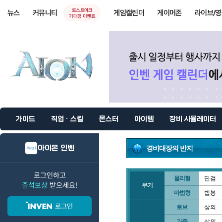
로스트아크
뉴스
커뮤니티
게임캘린더
게이머존
라이브/
기대평 이벤트
가이드
직업 · 스킬
몬스터
아이템
장비 시뮬레이터
아이온 인벤
경비대장의 반지
로그인하고
물리형
단검
출석보상
받으세요!
무기
마법형
법봉
로그인
로브
상의
가죽
상의