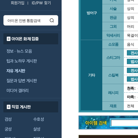
회원가입
ID/PW 찾기
사슬
상의
방어구
판금
상의
그외
머리
악세서리
목걸이
아이온 화제 집중
소모품
음식
정보 · 뉴스 모음
전사
스티그마
팁과 노하우 게시판
법사
자유 게시판
전사
기타
스킬북
법사
질문과 답변 게시판
천족 :
미디어 갤러리
레시피
마족 :
재료
전체
직업 게시판
검성
수호성
궁성
살성