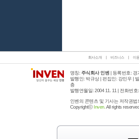
인벤 공식 미디어 파트너 및 제휴 파트너
회사소개
비즈니스
이
명칭:
주식회사 인벤
| 등록번호: 경기
발행인: 박규상 | 편집인: 강민우 |
발
층
발행연월일: 2004 11. 11 |
전화번호: 02 
인벤의 콘텐츠 및 기사는 저작권법의 
Copyrightⓒ
Inven.
All rights reserved