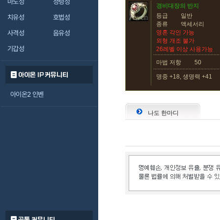
마도성
정령성
경비대장의 반지
등급
일반
치유성
호법성
종류
액세서리
사격성
음유성
영혼 각인 가능
외형 개조 불가
기갑성
26레벨 이상 사용가능
마법 저항
50
아이온 IP 커뮤니티
명중 +18, 생명력 +41
아이온2 인벤
나도 한마디
공통 커뮤니티