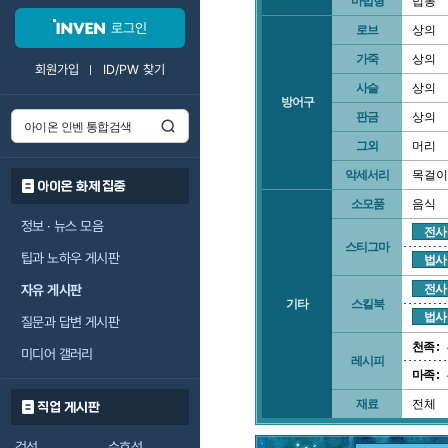
마법형
법봉
로그인
로브
상의
가죽
상의
회원가입
ID/PW 찾기
사슬
상의
방어구
판금
상의
그외
머리
악세서리
목걸이
아이온 화제 집중
소모품
음식
정보 · 뉴스 모음
전사
스티그마
팁과 노하우 게시판
법사
자유 게시판
전사
기타
스킬북
법사
질문과 답변 게시판
천족 :
미디어 갤러리
레시피
마족 :
재료
전체
직업 게시판
검성
수호성