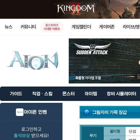
로스트아크
뉴스
커뮤니티
게임캘린더
게이머존
라이브/
기대평 이벤트
가이드
직업 · 스킬
몬스터
아이템
장비 시뮬레이터
아이온 인벤
그림자의 가죽 장갑
로그인하고
물리형
단검
출석보상
받으세요!
무기