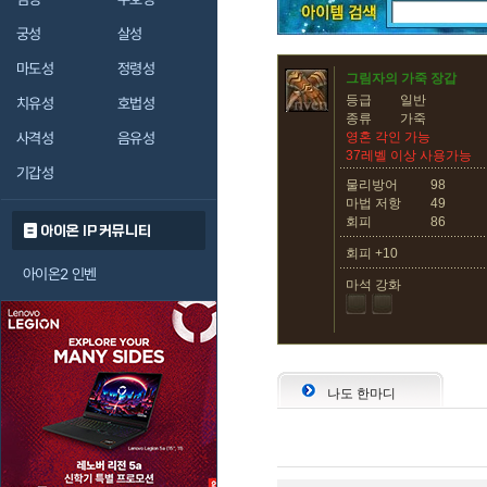
궁성
살성
마도성
정령성
그림자의 가죽 장갑
등급
일반
치유성
호법성
종류
가죽
사격성
음유성
영혼 각인 가능
37레벨 이상 사용가능
기갑성
물리방어
98
마법 저항
49
회피
86
아이온 IP 커뮤니티
회피 +10
아이온2 인벤
마석 강화
나도 한마디