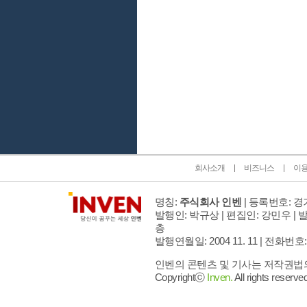
인벤 공식 미디어 파트너 및 제휴 파트너
회사소개
비즈니스
이
명칭:
주식회사 인벤
| 등록번호: 경기
발행인: 박규상 | 편집인: 강민우 |
발
층
발행연월일: 2004 11. 11 |
전화번호: 02 
인벤의 콘텐츠 및 기사는 저작권법의 
Copyrightⓒ
Inven.
All rights reserved