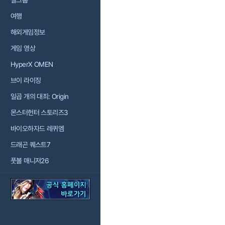
걸그룹
여행
해외게임정보
게임 영상
HyperX OMEN
브이 라이징
일곱 개의 대죄: Origin
몬스터헌터 스토리즈3
바이오하자드 레퀴엠
드래곤 퀘스트7
풋볼 매니저26