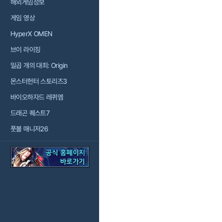
해외게임정보
게임 영상
HyperX OMEN
브이 라이징
일곱 개의 대죄: Origin
몬스터헌터 스토리즈3
바이오하자드 레퀴엠
드래곤 퀘스트7
풋볼 매니저26