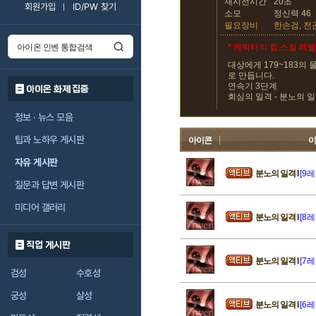
재시전시간
20초
회원가입
ID/PW 찾기
소모
정신력 46
필요장비
한손검, 전곤
* 캐릭터의 힘,스킬 레
대상에게 179~183의
로 만듭니다.
연속기 3단계
아이온 화제 집중
회심의 일격 - 분노의 
정보 · 뉴스 모음
팁과 노하우 게시판
아이콘
이
자유 게시판
분노의 일격 I
[9레
질문과 답변 게시판
미디어 갤러리
분노의 일격 I
[8레
직업 게시판
분노의 일격 I
[7레
검성
수호성
궁성
살성
분노의 일격 I
[6레