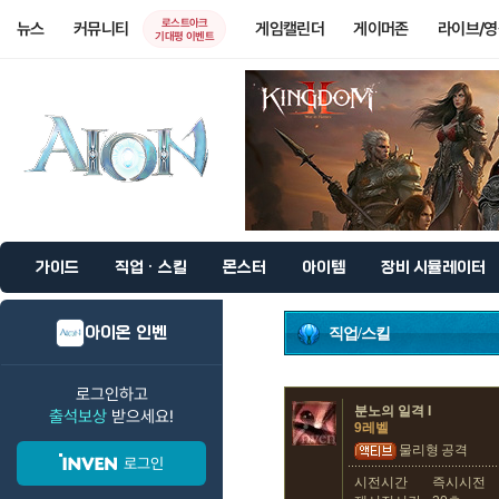
로스트아크
뉴스
커뮤니티
게임캘린더
게이머존
라이브/
기대평 이벤트
가이드
직업 · 스킬
몬스터
아이템
장비 시뮬레이터
아이온 인벤
직업/스킬
로그인하고
분노의 일격 I
출석보상
받으세요!
9레벨
물리형
공격
로그인
시전시간
즉시시전