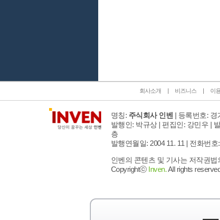
인벤 공식 미디어 파트너 및 제휴 파트너
회사소개
비즈니스
이
명칭:
주식회사 인벤
| 등록번호: 경기
발행인: 박규상 | 편집인: 강민우 |
발
층
발행연월일: 2004 11. 11 |
전화번호: 02 
인벤의 콘텐츠 및 기사는 저작권법의 
Copyrightⓒ
Inven.
All rights reserved