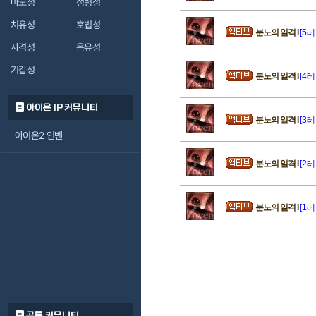
마도성
정령성
치유성
호법성
분노의 일격 I
[5레
사격성
음유성
기갑성
분노의 일격 I
[4레
아이온 IP 커뮤니티
분노의 일격 I
[3레
아이온2 인벤
분노의 일격 I
[2레
분노의 일격 I
[1레
공통 커뮤니티