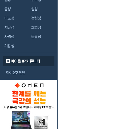
궁성
살성
마도성
정령성
치유성
호법성
사격성
음유성
기갑성
아이온 IP 커뮤니티
아이온2 인벤