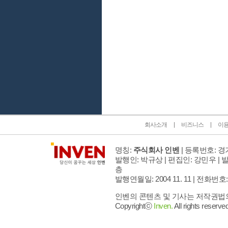
인벤 공식 미디어 파트너 및 제휴 파트너
회사소개
비즈니스
이
명칭:
주식회사 인벤
| 등록번호: 경기
발행인: 박규상 | 편집인: 강민우 |
발
층
발행연월일: 2004 11. 11 |
전화번호: 02 
인벤의 콘텐츠 및 기사는 저작권법의 
Copyrightⓒ
Inven.
All rights reserved