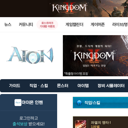
로스트아크
뉴스
커뮤니티
게임캘린더
게이머존
라이브/
기대평 이벤트
가이드
직업 · 스킬
몬스터
아이템
장비 시뮬레이터
아이온 인벤
직업/스킬
로그인하고
파멸의 맹타 I
출석보상
받으세요!
1레벨