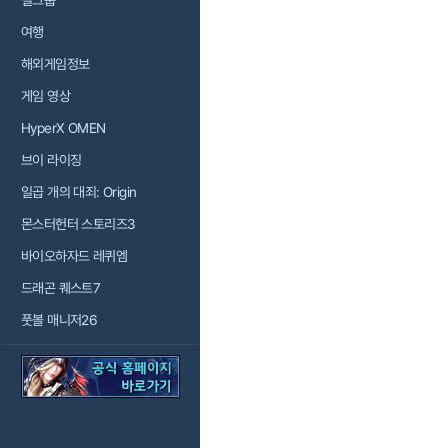
걸그룹
여행
해외게임정보
게임 영상
HyperX OMEN
브이 라이징
일곱 개의 대죄: Origin
몬스터헌터 스토리즈3
바이오하자드 레퀴엠
드래곤 퀘스트7
풋볼 매니저26