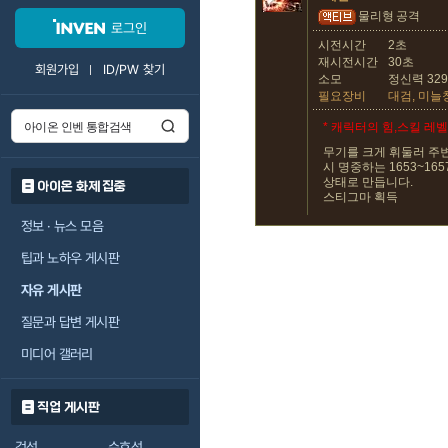
물리형
공격
로그인
시전시간
2초
재시전시간
30초
회원가입
ID/PW 찾기
소모
정신력 329
필요장비
대검, 미늘
* 캐릭터의 힘,스킬 레
무기를 크게 휘둘러 주변
시 명중하는 1653~16
상태로 만듭니다.
아이온 화제 집중
스티그마 획득
정보 · 뉴스 모음
팁과 노하우 게시판
자유 게시판
질문과 답변 게시판
미디어 갤러리
직업 게시판
검성
수호성