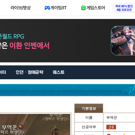
최대 90% 할인
라이브/영상
게이밍/IT
게임스토어
8월 프로모션
이터
인던 · 정예공략
퀘스트
기본정보
이름
부역꾼
선공여부