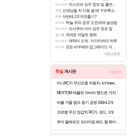
아스오라 성우 정보 및 출연작 모음
아스오라
선생님들 차 시동 끌 때 꾸르륵소리나는데
차벤
아반테 2.0 자연흡기?
차벤
'하늘 위의 공포' 도전과제 달성법
비스트
아사쿠라 마이 성우 정보 및 주요 필모
아스오라
귀여운 아일릿 원희
걸그룹
캐릭터 소개 - 카가미하라 하루
아스오라
모든 바우에라 업그레이드 아이템 획득 위치 공략 (89개)
비스트
새로고침
핫딜
게시판
더보기+
미니RC카 무선조종 자동차, rc카new블랙27cm
NEXTOM 테블릿 자바라 핸드폰 거치대 침대 스탠드, NXT-700, 화이트, 1개
버블 거품 펌프 용기 공병 150ml 2개
크로엠 무선 장갑차 RC카, 샌드, 1개
푸마 팔레르모 프리미엄 레드 웜 화이트 여자 운동화 401744-03