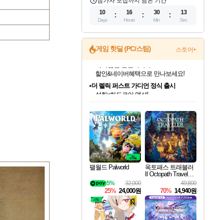
참가자 모집까지 남은 기간
10
16
30
12
Days
Hours
Min
Sec
게임 핫딜 (PC/스팀)
스토어+
더 렐릭 퍼스트 가디언 정식 출시
설화x하드코어 액션!
네이버페이 혜택과 만나보세요!
인벤게임즈 8월 특별 할인!
드래곤소드: 어웨이크닝 입점!
문명 7 특별 할인!
마블 투혼 파이팅 소울즈 정식출시!
귀무자: 검의 길 예약 판매 중!
비스트 오브 리인카네이션 정식 출시!
커세어 코브 출시 기념 할인!
베데스다 40주년 기념 할인 중!
캡콤 프렌차이즈 할인 진행 중!
캡콤 일부 상품 상시 할인
스타워즈 은하계 레이서
로블록스 기프트 카드 공식 입점
인기 퍼블리셔 모음!
스팀으로 만나는 드래곤소드!
조선&고려 DLC 출시 예정
마블 히어로 총 출동&화려한 격투!
10% 할인과
게임프릭 신작 IP
해적'섬'을 발전시키자!
베데스다의 명작들을
몬헌, 바하 등 인기 IP를
몬헌 와일즈 & 드래곤즈 도그마2
인벤게임즈에서 10% 추가 적립
Robux를 가장 안전하고
최대 90% 할인가를 만나보세요!
네이버혜택과 함께 만나보세요!
50%할인&추가 적립까지!
네이버 포인트 혜택까지!
이니&베니 혜택까지!
네이버 혜택가와 함께 예약하세요!
할인&네이버혜택으로 만나보세요!
40주년 프로모션으로 만나보세요!
할인가에 만나보세요!
일부 에디션 상시 할인!
혜택으로 예약 판매 중
편안하게 충전하세요
팰월드 Palworld
옥토패스 트래블러
II Octopath Traveler I
I
5%
32,000
49,800
25%
24,000원
70%
14,940원