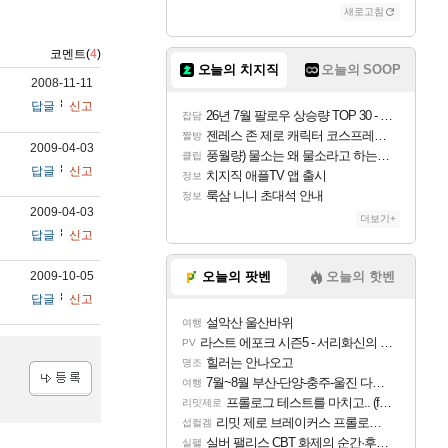
새로고침
코멘트(
4
)
오늘의 치지직
오늘의 SOOP
2008-11-11
답글
신고
26년 7월 팔로우 상승량 TOP 30 - 월간 치지직
잡담
젠레스 존 제로 캐릭터 코스프레한 꽁주
짤방
2009-04-03
풍월량) 물소는 왜 물소라고 하는거야? 아! 그만 ㅋㅋ
클립
답글
신고
치지직 애플TV 앱 출시
정보
룩삼 니니 초대석 안내
정보
2009-04-03
더보기+
답글
신고
2009-10-05
오늘의 팟벤
오늘의 핫벤
답글
신고
설악산 울산바위
여행
라스트 에포크 시즌5 - 서리화신의 분노 티저
PV
힐러는 안나오고
명조
7월~8월 부산-단양-충주-울진 다녀왔어요~
여행
프롤로그 테스트를 마치고.. (feat. 리아)
등록
리밋제로
리밋 제로 브레이커스 프롤로그 테스트 후기 영상 업로드
섭컬겜
실버 팰리스 CBT 화제의 순간·후기 모음
실팰