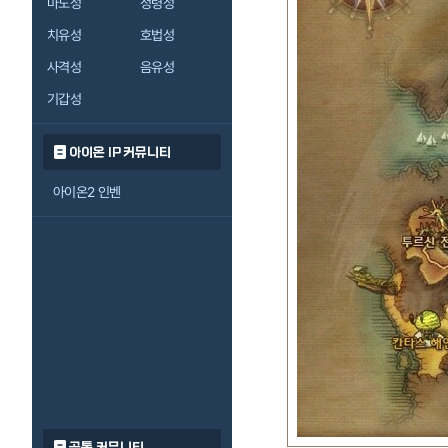
마도성
정령성
치유성
호법성
사격성
음유성
기갑성
아이온 IP 커뮤니티
아이온2 인벤
공통 커뮤니티