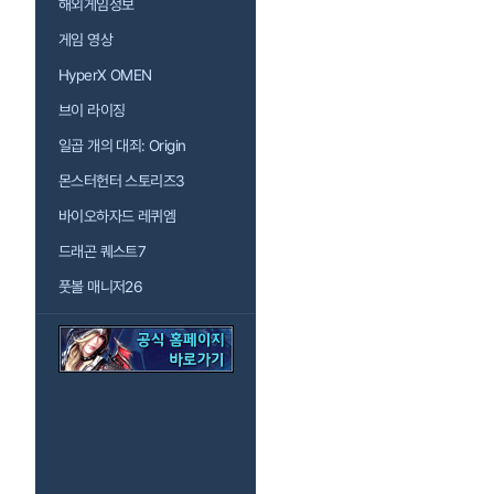
해외게임정보
게임 영상
HyperX OMEN
브이 라이징
일곱 개의 대죄: Origin
몬스터헌터 스토리즈3
바이오하자드 레퀴엠
드래곤 퀘스트7
풋볼 매니저26