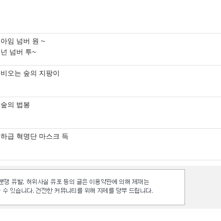
아임 넘버 원 ~
넌 넘버 투~
비오는 숲의 지팡이
숲의 법봉
하급 혁명단 마스크 득