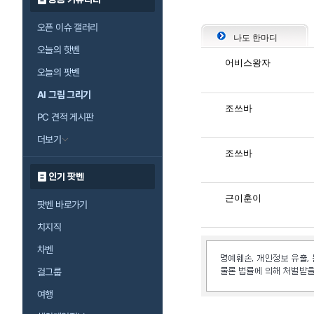
오픈 이슈 갤러리
나도 한마디
오늘의 핫벤
어비스왕자
오늘의 팟벤
AI 그림 그리기
조쓰바
PC 견적 게시판
더보기
조쓰바
인기 팟벤
근이훈이
팟벤 바로가기
치지직
차벤
걸그룹
여행