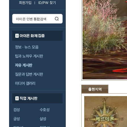
회원가입
ID/PW 찾기
아이온 화제 집중
정보 · 뉴스 모음
팁과 노하우 게시판
자유 게시판
질문과 답변 게시판
미디어 갤러리
출현지역
직업 게시판
검성
수호성
궁성
살성