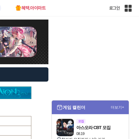
혜택.아이마트
로그인
인
벤
전
체
사
이
트
맵
게임 캘린더
더보기+
모집
아스오라 CBT 모집
08.19