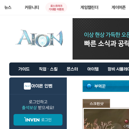
로스트아크
뉴스
커뮤니티
게임캘린더
게이머존
기대평 이벤트
가이드
직업 · 스킬
몬스터
아이템
장비 시뮬레
아이온 인벤
부역꾼
로그인하고
스크린샷
출석보상
받으세요!
로그인