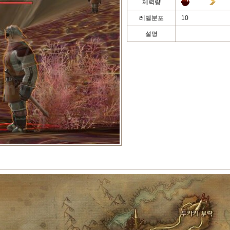
체력량
레벨분포
10
설명